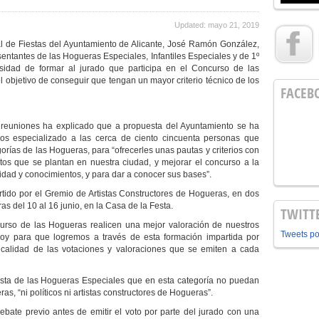
Updated: mayo 21, 2019
l de Fiestas del Ayuntamiento de Alicante, José Ramón González,
entantes de las Hogueras Especiales, Infantiles Especiales y de 1º
idad de formar al jurado que participa en el Concurso de las
l objetivo de conseguir que tengan un mayor criterio técnico de los
FACEB
as reuniones ha explicado que a propuesta del Ayuntamiento se ha
os especializado a las cerca de ciento cincuenta personas que
orías de las Hogueras, para “ofrecerles unas pautas y criterios con
os que se plantan en nuestra ciudad, y mejorar el concurso a la
idad y conocimientos, y para dar a conocer sus bases”.
rtido por el Gremio de Artistas Constructores de Hogueras, en dos
s del 10 al 16 junio, en la Casa de la Festa.
TWITT
urso de las Hogueras realicen una mejor valoración de nuestros
Tweets p
oy para que logremos a través de esta formación impartida por
r calidad de las votaciones y valoraciones que se emiten a cada
ta de las Hogueras Especiales que en esta categoría no puedan
as, “ni políticos ni artistas constructores de Hogueras”.
bate previo antes de emitir el voto por parte del jurado con una