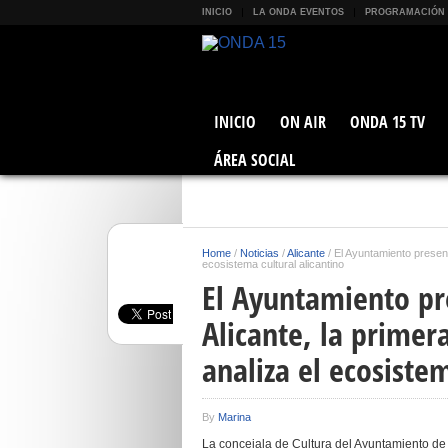
INICIO
LA ONDA EVENTOS
PROGRAMACIÓN
INICIO
ON AIR
ONDA 15 TV
ÁREA SOCIAL
Home
/
Noticias
/
Alicante
/
El Ayuntamiento present
ecosistema cultural alicantino
El Ayuntamiento pr
Alicante, la prime
analiza el ecosistem
By
Marina
La concejala de Cultura del Ayuntamiento de 