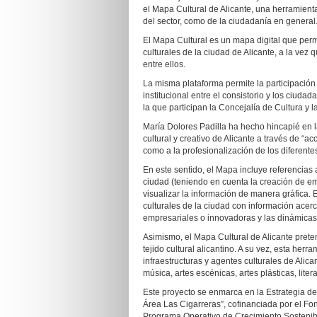
el Mapa Cultural de Alicante, una herramienta
del sector, como de la ciudadanía en general
El Mapa Cultural es un mapa digital que perm
culturales de la ciudad de Alicante, a la vez 
entre ellos.
La misma plataforma permite la participación 
institucional entre el consistorio y los ciuda
la que participan la Concejalía de Cultura y
María Dolores Padilla ha hecho hincapié en l
cultural y creativo de Alicante a través de “ac
como a la profesionalización de los diferentes
En este sentido, el Mapa incluye referencias 
ciudad (teniendo en cuenta la creación de e
visualizar la información de manera gráfica.
culturales de la ciudad con información acerca 
empresariales o innovadoras y las dinámicas 
Asimismo, el Mapa Cultural de Alicante preten
tejido cultural alicantino. A su vez, esta herr
infraestructuras y agentes culturales de Alica
música, artes escénicas, artes plásticas, litera
Este proyecto se enmarca en la Estrategia 
Área Las Cigarreras”, cofinanciada por el F
Programa Operativo de Crecimiento Sostenibl