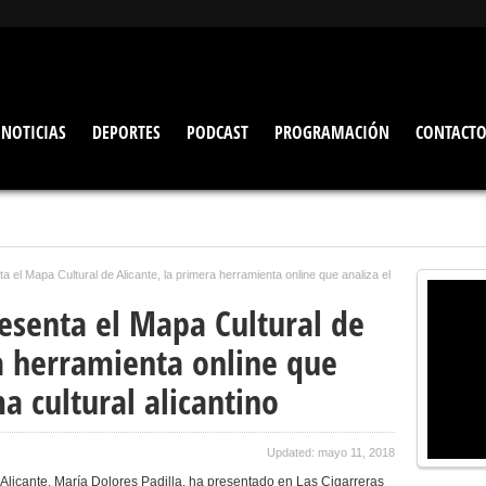
NOTICIAS
DEPORTES
PODCAST
PROGRAMACIÓN
CONTACT
a el Mapa Cultural de Alicante, la primera herramienta online que analiza el
esenta el Mapa Cultural de
ra herramienta online que
a cultural alicantino
Updated: mayo 11, 2018
Alicante, María Dolores Padilla, ha presentado en Las Cigarreras