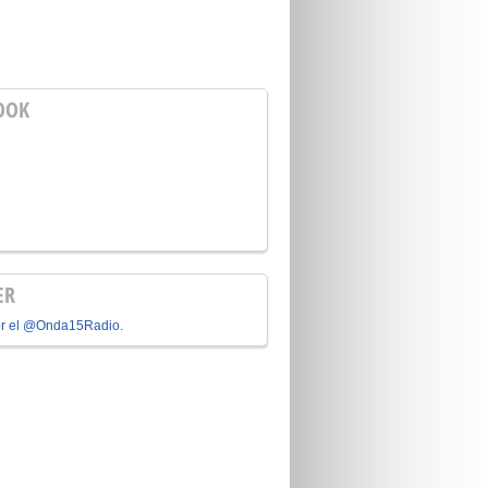
OOK
ER
or el @Onda15Radio.