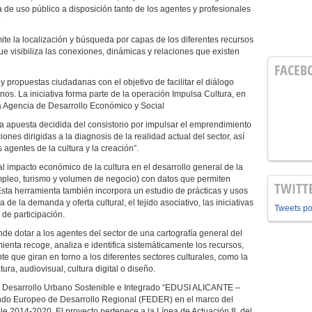
 de uso público a disposición tanto de los agentes y profesionales
.
ite la localización y búsqueda por capas de los diferentes recursos
que visibiliza las conexiones, dinámicas y relaciones que existen
FACEB
y propuestas ciudadanas con el objetivo de facilitar el diálogo
danos. La iniciativa forma parte de la operación Impulsa Cultura, en
 la Agencia de Desarrollo Económico y Social
a apuesta decidida del consistorio por impulsar el emprendimiento
ciones dirigidas a la diagnosis de la realidad actual del sector, así
 agentes de la cultura y la creación”.
al impacto económico de la cultura en el desarrollo general de la
mpleo, turismo y volumen de negocio) con datos que permiten
TWITT
 Esta herramienta también incorpora un estudio de prácticas y usos
de la demanda y oferta cultural, el tejido asociativo, las iniciativas
Tweets p
de participación.
de dotar a los agentes del sector de una cartografía general del
amienta recoge, analiza e identifica sistemáticamente los recursos,
nte que giran en torno a los diferentes sectores culturales, como la
tura, audiovisual, cultura digital o diseño.
de Desarrollo Urbano Sostenible e Integrado “EDUSI ALICANTE –
ondo Europeo de Desarrollo Regional (FEDER) en el marco del
e 2014-2020. El proyecto pertenece a la Línea de Actuación 8, del