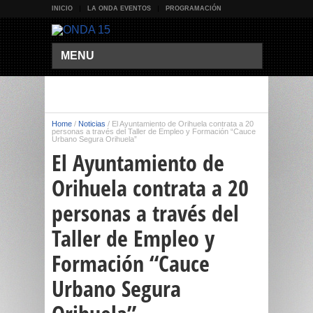
INICIO
LA ONDA EVENTOS
PROGRAMACIÓN
MENU
Home
/
Noticias
/
El Ayuntamiento de Orihuela contrata a 20
personas a través del Taller de Empleo y Formación “Cauce
Urbano Segura Orihuela”
El Ayuntamiento de
Orihuela contrata a 20
personas a través del
Taller de Empleo y
Formación “Cauce
Urbano Segura