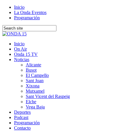
Inicio
La Onda Eventos
Programación
Inicio
On Air
Onda 15 TV
Noticias
Alicante
Busot
El Campello
Sant Joan
Xixona
Mutxamel
Sant Vicent del Raspeig
Elche
Vega Baja
Deportes
Podcast
Programación
Contacto