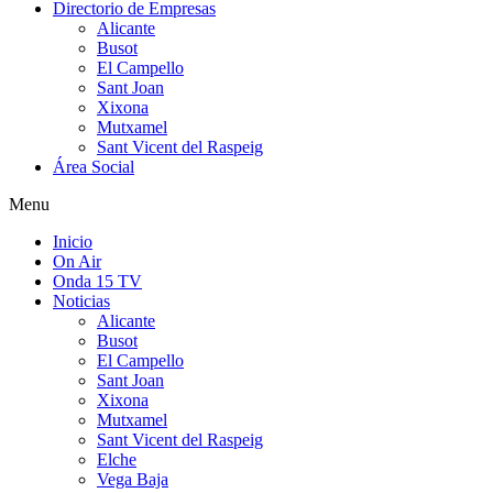
Directorio de Empresas
Alicante
Busot
El Campello
Sant Joan
Xixona
Mutxamel
Sant Vicent del Raspeig
Área Social
Menu
Inicio
On Air
Onda 15 TV
Noticias
Alicante
Busot
El Campello
Sant Joan
Xixona
Mutxamel
Sant Vicent del Raspeig
Elche
Vega Baja