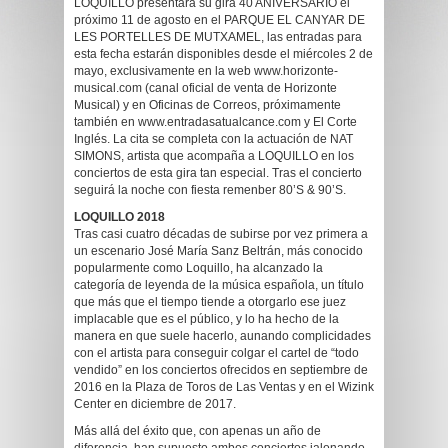
LOQUILLO presentará su gira 40 ANIVERSARIO el
próximo 11 de agosto en el PARQUE EL CANYAR DE
LES PORTELLES DE MUTXAMEL, las entradas para
esta fecha estarán disponibles desde el miércoles 2 de
mayo, exclusivamente en la web www.horizonte-
musical.com (canal oficial de venta de Horizonte
Musical) y en Oficinas de Correos, próximamente
también en www.entradasatualcance.com y El Corte
Inglés. La cita se completa con la actuación de NAT
SIMONS, artista que acompaña a LOQUILLO en los
conciertos de esta gira tan especial. Tras el concierto
seguirá la noche con fiesta remenber 80’S & 90’S.
LOQUILLO 2018
Tras casi cuatro décadas de subirse por vez primera a
un escenario José María Sanz Beltrán, más conocido
popularmente como Loquillo, ha alcanzado la
categoría de leyenda de la música española, un título
que más que el tiempo tiende a otorgarlo ese juez
implacable que es el público, y lo ha hecho de la
manera en que suele hacerlo, aunando complicidades
con el artista para conseguir colgar el cartel de “todo
vendido” en los conciertos ofrecidos en septiembre de
2016 en la Plaza de Toros de Las Ventas y en el Wizink
Center en diciembre de 2017.
Más allá del éxito que, con apenas un año de