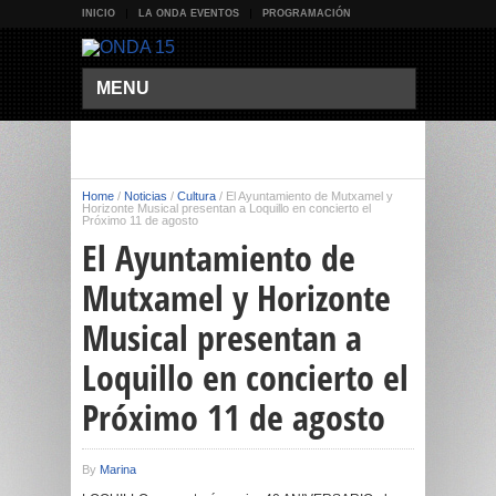
INICIO
LA ONDA EVENTOS
PROGRAMACIÓN
MENU
Home
/
Noticias
/
Cultura
/
El Ayuntamiento de Mutxamel y
Horizonte Musical presentan a Loquillo en concierto el
Próximo 11 de agosto
El Ayuntamiento de
Mutxamel y Horizonte
Musical presentan a
Loquillo en concierto el
Próximo 11 de agosto
By
Marina