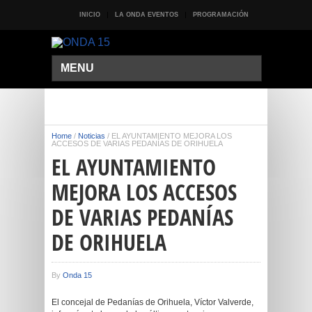
INICIO
LA ONDA EVENTOS
PROGRAMACIÓN
MENU
Home
/
Noticias
/
EL AYUNTAMIENTO MEJORA LOS
ACCESOS DE VARIAS PEDANÍAS DE ORIHUELA
EL AYUNTAMIENTO
MEJORA LOS ACCESOS
DE VARIAS PEDANÍAS
DE ORIHUELA
By
Onda 15
El concejal de Pedanías de Orihuela, Víctor Valverde,