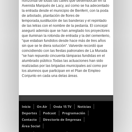
horizontal de todas las calles que desembocan en la
Avenida Marqués de Lacy, así como se ha adecentado
la entrada desde el municipio de Benferri, con la poda
de arbolado, plantación de flores de
temporada,sustitución de las banderas y el repintado
de las letras con el nombre de la pedanía. El concejal
aseguró además que se han arreglado los proyectores
que iluminan la rotonda de entrada y la del cementerio,
“que estaban fundidos desde hace más de tres años
sin que se le diera solución”. Valverde recordó que
coincidiendo con las fiestas patronales de La Murada
“se han repuesto cincuenta lámparas fundidas en el
alumbrado público.Todas las actuaciones han sido
realizadas por las brigadas municipales así como por
los alumnos que participan en el Plan de Empleo
Conjunto en cada una delas áreas.
Inicio
On Air
Onda 15 TV
Noticias
Deportes
Podcast
Programación
Contacto
Directorio de Empresas
Área Social