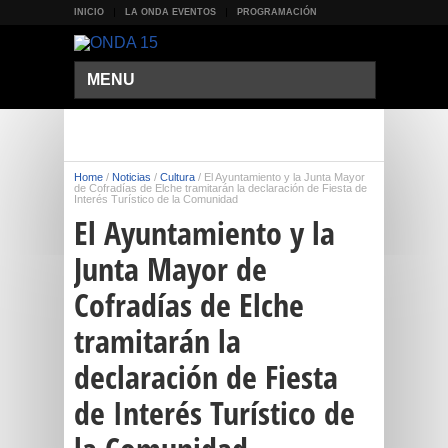
INICIO
LA ONDA EVENTOS
PROGRAMACIÓN
MENU
Home
/
Noticias
/
Cultura
/
El Ayuntamiento y la Junta Mayor
de Cofradías de Elche tramitarán la declaración de Fiesta de
Interés Turístico de la Comunidad
El Ayuntamiento y la
Junta Mayor de
Cofradías de Elche
tramitarán la
declaración de Fiesta
de Interés Turístico de