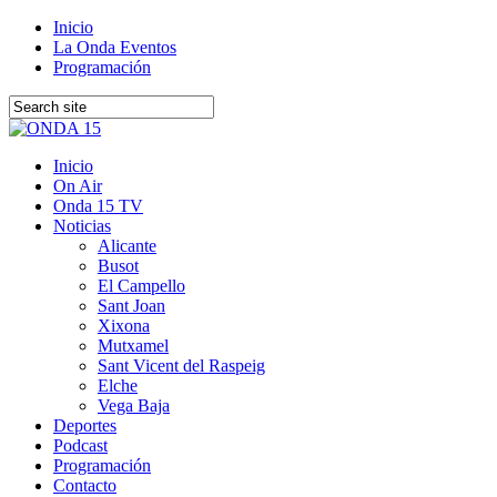
Inicio
La Onda Eventos
Programación
Inicio
On Air
Onda 15 TV
Noticias
Alicante
Busot
El Campello
Sant Joan
Xixona
Mutxamel
Sant Vicent del Raspeig
Elche
Vega Baja
Deportes
Podcast
Programación
Contacto