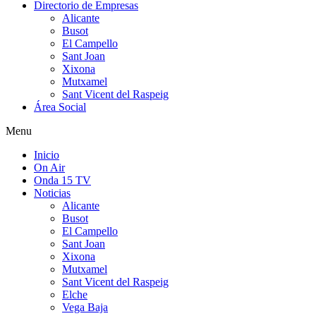
Directorio de Empresas
Alicante
Busot
El Campello
Sant Joan
Xixona
Mutxamel
Sant Vicent del Raspeig
Área Social
Menu
Inicio
On Air
Onda 15 TV
Noticias
Alicante
Busot
El Campello
Sant Joan
Xixona
Mutxamel
Sant Vicent del Raspeig
Elche
Vega Baja