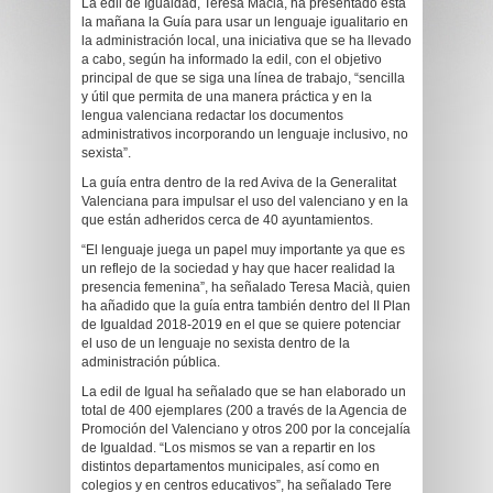
La edil de Igualdad, Teresa Macià, ha presentado esta
la mañana la Guía para usar un lenguaje igualitario en
la administración local, una iniciativa que se ha llevado
a cabo, según ha informado la edil, con el objetivo
principal de que se siga una línea de trabajo, “sencilla
y útil que permita de una manera práctica y en la
lengua valenciana redactar los documentos
administrativos incorporando un lenguaje inclusivo, no
sexista”.
La guía entra dentro de la red Aviva de la Generalitat
Valenciana para impulsar el uso del valenciano y en la
que están adheridos cerca de 40 ayuntamientos.
“El lenguaje juega un papel muy importante ya que es
un reflejo de la sociedad y hay que hacer realidad la
presencia femenina”, ha señalado Teresa Macià, quien
ha añadido que la guía entra también dentro del II Plan
de Igualdad 2018-2019 en el que se quiere potenciar
el uso de un lenguaje no sexista dentro de la
administración pública.
La edil de Igual ha señalado que se han elaborado un
total de 400 ejemplares (200 a través de la Agencia de
Promoción del Valenciano y otros 200 por la concejalía
de Igualdad. “Los mismos se van a repartir en los
distintos departamentos municipales, así como en
colegios y en centros educativos”, ha señalado Tere