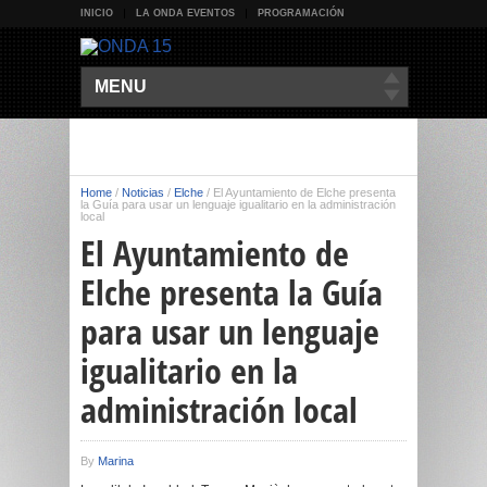
INICIO
LA ONDA EVENTOS
PROGRAMACIÓN
MENU
Home
/
Noticias
/
Elche
/
El Ayuntamiento de Elche presenta
la Guía para usar un lenguaje igualitario en la administración
local
El Ayuntamiento de
Elche presenta la Guía
para usar un lenguaje
igualitario en la
administración local
By
Marina