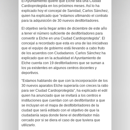
El Ayuntamiento quiere que Elche sea una Ciudad
Cardioprotegida en los próximos meses. Así lo ha
explicado hoy el concejal de Sanidad, Carlos Sánchez,
quien ha explicado que “estamos ultimando el contrato
para la adquisición de 30 nuevos desfibriladores.
El objetivo sería llegar antes de diciembre de este año
a tener el número suficiente de desfibriladores para
convertir a Elche en u
na Ciudad Cardioprotegida”. El
concejal a recordado que esta es una de las iniciativas
que el equipo de gobierno está llevando a cabo fruto
de los acuerdos con Ciudadanos. Carlos Sánchez ha
explicado que en la actualidad el Ayuntamiento de
Elche cuenta con 19 desfibriladores que se suman a
los ya existentes en algunos centros docentes y
deportivos.
“Estamos hablando de que con la incorporación de los
30 nuevos aparatos Elche superaría con creces la ratio
para ser Ciudad Cardioprotegida”, ha explicado el edil
quien ha anunciado que se invitará a los centros e
instituciones que cuentan con un desfibrilardor a que
se incluyan en el mapa de desfibibriladores de la
ciudad que será editado con el objetivo de que la
ciudadanía sepa donde tiene el desfibrilador más
cercado por si se diera el caso de que tuviera que
utilizarlo.