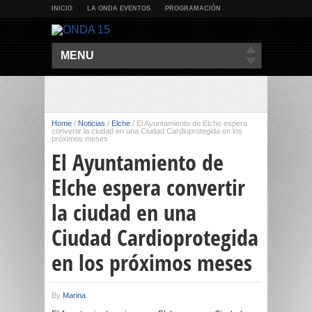
INICIO
LA ONDA EVENTOS
PROGRAMACIÓN
MENU
Home
/
Noticias
/
Elche
/
El Ayuntamiento de Elche espera
convertir la ciudad en una Ciudad Cardioprotegida en los
próximos meses
El Ayuntamiento de
Elche espera convertir
la ciudad en una
Ciudad Cardioprotegida
en los próximos meses
By
Marina