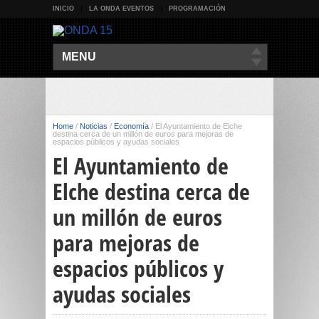
INICIO
LA ONDA EVENTOS
PROGRAMACIÓN
MENU
Home
/
Noticias
/
Economía
/
El Ayuntamiento de Elche
destina cerca de un millón de euros para mejoras de
espacios públicos y ayudas sociales
El Ayuntamiento de
Elche destina cerca de
un millón de euros
para mejoras de
espacios públicos y
ayudas sociales