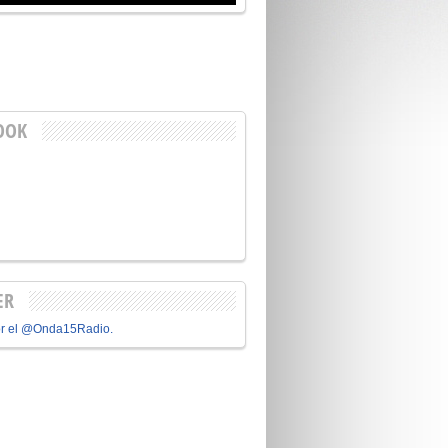
OOK
ER
or el @Onda15Radio.