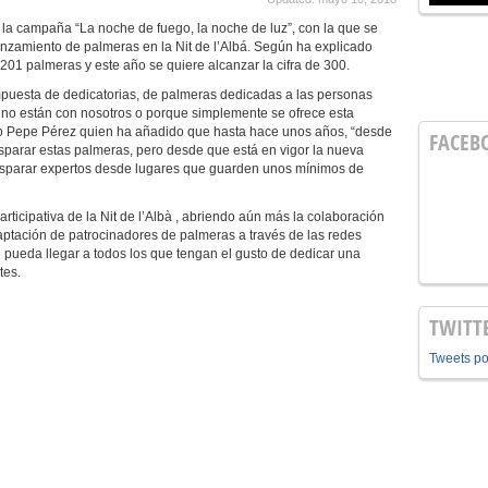
o la campaña “La noche de fuego, la noche de luz”, con la que se
lanzamiento de palmeras en la Nit de l’Albá. Según ha explicado
201 palmeras y este año se quiere alcanzar la cifra de 300.
ompuesta de dedicatorias, de palmeras dedicadas a las personas
no están con nosotros o porque simplemente se ofrece esta
ado Pepe Pérez quien ha añadido que hasta hace unos años, “desde
FACEB
disparar estas palmeras, pero desde que está en vigor la nueva
disparar expertos desde lugares que guarden unos mínimos de
articipativa de la Nit de l’Albà , abriendo aún más la colaboración
captación de patrocinadores de palmeras a través de las redes
 pueda llegar a todos los que tengan el gusto de dedicar una
tes.
TWITT
Tweets p