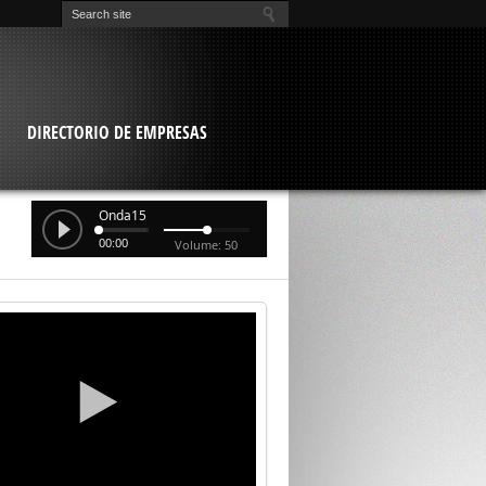
O
DIRECTORIO DE EMPRESAS
Onda15
00:00
Volume: 50