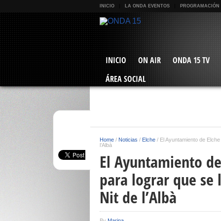
INICIO
LA ONDA EVENTOS
PROGRAMACIÓN
INICIO
ON AIR
ONDA 15 TV
ÁREA SOCIAL
Home
/
Noticias
/
Elche
/
El Ayuntamiento de Elche
l’Albà
El Ayuntamiento de
para lograr que se 
Nit de l’Albà
By
Marina