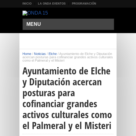
INICIO
LA ONDA EVENTOS
PROGRAMACIÓN
MENU
Home
/
Noticias
/
Elche
/
Ayuntamiento de Elche y Diputación
acercan posturas para cofinanciar grandes activos culturales
como el Palmeral y el Misteri
Ayuntamiento de Elche
y Diputación acercan
posturas para
cofinanciar grandes
activos culturales como
el Palmeral y el Misteri