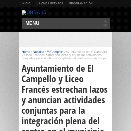
INICIO
LA ONDA EVENTOS
PROGRAMACIÓN
MENU
Home
/
Noticias
/
El Campello
/
Ayuntamiento de El Campello
y Liceo Francés estrechan lazos y anuncian actividades
conjuntas para la integración plena del centro en el municipio
Ayuntamiento de El
Campello y Liceo
Francés estrechan lazos
y anuncian actividades
conjuntas para la
integración plena del