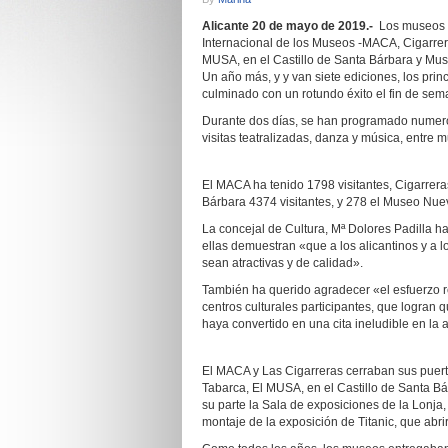
Alicante 20 de mayo de 2019.-
Los museos m
Internacional de los Museos -MACA, Cigarrer
MUSA, en el Castillo de Santa Bárbara y Muse
Un año más, y y van siete ediciones, los pri
culminado con un rotundo éxito el fin de sem
Durante dos días, se han programado numerosa
visitas teatralizadas, danza y música, entre 
El MACA ha tenido 1798 visitantes, Cigarrer
Bárbara 4374 visitantes, y 278 el Museo Nue
La concejal de Cultura, Mª Dolores Padilla ha
ellas demuestran «que a los alicantinos y a lo
sean atractivas y de calidad».
También ha querido agradecer «el esfuerzo r
centros culturales participantes, que logran 
haya convertido en una cita ineludible en la 
El MACA y Las Cigarreras cerraban sus puer
Tabarca, El MUSA, en el Castillo de Santa Bá
su parte la Sala de exposiciones de la Lonj
montaje de la exposición de Titanic, que abr