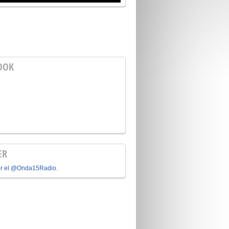
OOK
ER
or el @Onda15Radio.