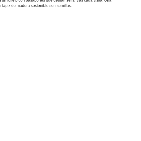
n folleto con pasaportes que debían sellar tras cada visita. Una
n lápiz de madera sostenible son semillas.