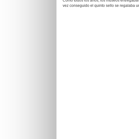
Como todos los años, los museos entregaban u
vez conseguido el quinto sello se regalaba u