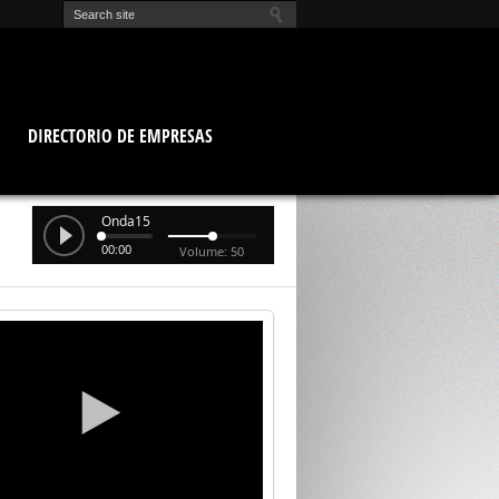
O
DIRECTORIO DE EMPRESAS
Onda15
00:00
Volume: 50