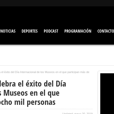
NOTICIAS
DEPORTES
PODCAST
PROGRAMACIÓN
CONTACT
 el éxito del Día Internacional de los Museos en el que participan más de
ebra el éxito del Día
os Museos en el que
ocho mil personas
Updated: mayo 20, 2019