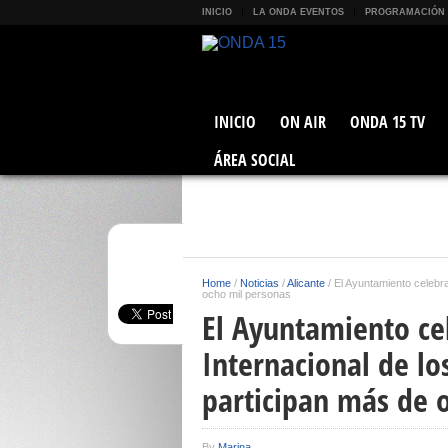
INICIO
LA ONDA EVENTOS
PROGRAMACIÓN
INICIO
ON AIR
ONDA 15 TV
ÁREA SOCIAL
Home
/
Noticias
/
Alicante
/
El Ayuntamiento celebra
ocho mil personas
El Ayuntamiento cel
Internacional de l
participan más de 
By
Marina