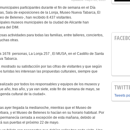
unicipales participantes durante el fin de semana en el Día
as, Sala de exposiciones de la Lonja, Museo Nueva Tabarca, El
o de Belenes-, han recibido 8.437 visitantes.
ncipales museos municipales de la ciudad de Alicante han
ana del DIM.
s actividades para todas las familias, entre talleres, conciertos,
FACEB
muchas otras.
as 1678 personas, La Lonja 257 , El MUSA, en el Castillo de Santa
va Tabarca.
 mostrado su satisfacción por las cifras de visitantes y que según
s turistas les interesan las propuestas culturales, siempre que
ealizado por todos los responsables y equipos de los museos y
TWITT
que año, tras año, y ya van siete, este fin de semana de mayo, se
agenda cultural de la ciudad».
Tweets p
tas ayer llegada la medianoche, mientras que el Museo de
rbara, y el Museo de Belenes lo hacían en su horario habitual. Por
a, permanecía cerrada a excepción de esta mañana, debido al
irá sus puertas el próximo 22 de mayo.