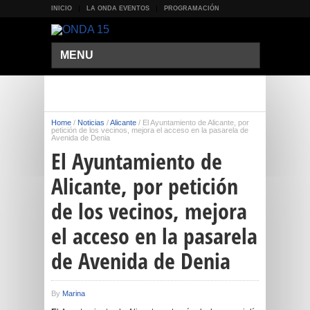
INICIO
LA ONDA EVENTOS
PROGRAMACIÓN
MENU
Home
/
Noticias
/
Alicante
/
El Ayuntamiento de Alicante, por
petición de los vecinos, mejora el acceso en la pasarela de
Avenida de Denia
El Ayuntamiento de
Alicante, por petición
de los vecinos, mejora
el acceso en la pasarela
de Avenida de Denia
By
Marina