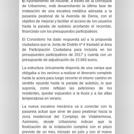
E
l Ayuntamiento de Alicante, a través de la concejalía
de Urbanismo, está desarrollando la última fase de
instalación de una escalera metálica adosada a la
pasarela peatonal de la Avenida de Denia, con el
objetivo de mejorar y facilitar el acceso de los usuarios
hasta la parada de autobús acortando el recorrido,
financiado con los presupuestos participativos.
El Consistorio ha dado respuesta así a la propuesta
ciudadana que la Junta de Distrito nº 4 trasladó al área
de Participación Ciudadana para incluirla en los
presupuestos participativos de 2017 y cuenta con un
presupuesto de adjudicación de 15.660 euros.
La estructura únicamente disponía de una rampa que
obligaba a los vecinos a realizar el itinerario completo
hasta la acera para luego recorrer el mismo camino en
sentido opuesto hasta la parada de autobús, lo que
suponía, como reflejan las peticiones de los
residentes, quedar expuestos a la lluvia y a las altas
temperaturas en verano.
La nueva escalera mecánica va a conectar con la
pasarela actual que sirve de paso peatonal hacia la
zona residencial del Complejo de Vistahermosa.
Asimismo, desde Urbanismo indican que la
finalización de la instalación cumplirá con el plazo
previsto de un mes, iniciado en julio y con el nuevo