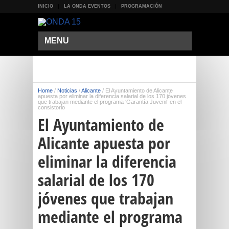
INICIO
LA ONDA EVENTOS
PROGRAMACIÓN
MENU
Home
/
Noticias
/
Alicante
/
El Ayuntamiento de Alicante
apuesta por eliminar la diferencia salarial de los 170 jóvenes
que trabajan mediante el programa ‘Garantía Juvenil’ en el
consistorio
El Ayuntamiento de
Alicante apuesta por
eliminar la diferencia
salarial de los 170
jóvenes que trabajan
mediante el programa