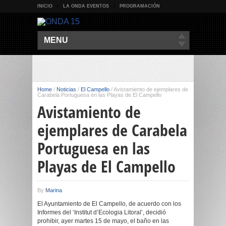
INICIO
LA ONDA EVENTOS
PROGRAMACIÓN
MENU
Home
/
Noticias
/
El Campello
/
Avistamiento de ejemplares de
Carabela Portuguesa en las Playas de El Campello
Avistamiento de
ejemplares de Carabela
Portuguesa en las
Playas de El Campello
By
Marina
El Ayuntamiento de El Campello, de acuerdo con los
Informes del ‘Institut d’Ecologia Litoral’, decidió
prohibir, ayer martes 15 de mayo, el baño en las