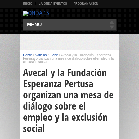
INICIO
LA ONDA EVENTOS
PROGRAMACIÓN
MENU
Home
/
Noticias
/
Elche
/
Avecal y la Fundación Esperanza
Pertusa organizan una mesa de diálogo sobre el empleo y la
exclusión social
Avecal y la Fundación
Esperanza Pertusa
organizan una mesa de
diálogo sobre el
empleo y la exclusión
social