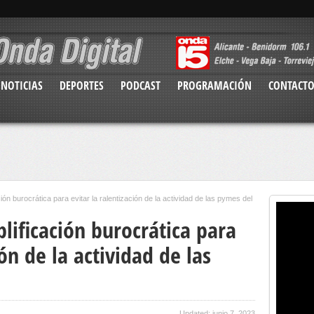
NOTICIAS
DEPORTES
PODCAST
PROGRAMACIÓN
CONTACT
ción burocrática para evitar la ralentización de la actividad de las pymes del
plificación burocrática para
ión de la actividad de las
Updated: junio 7, 2023