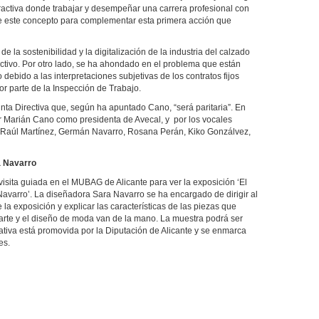
ractiva donde trabajar y desempeñar una carrera profesional con
e este concepto para complementar esta primera acción que
 la sostenibilidad y la digitalización de la industria del calzado
tivo. Por otro lado, se ha ahondado en el problema que están
debido a las interpretaciones subjetivas de los contratos fijos
or parte de la Inspección de Trabajo.
unta Directiva que, según ha apuntado Cano, “será paritaria”. En
r Marián Cano como presidenta de Avecal, y por los vocales
, Raúl Martínez, Germán Navarro, Rosana Perán, Kiko Gonzálvez,
a Navarro
isita guiada en el MUBAG de Alicante para ver la exposición ‘El
Navarro’. La diseñadora Sara Navarro se ha encargado de dirigir al
e la exposición y explicar las características de las piezas que
l arte y el diseño de moda van de la mano. La muestra podrá ser
ciativa está promovida por la Diputación de Alicante y se enmarca
es.