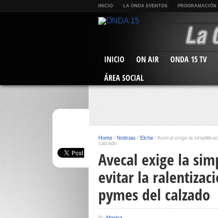
INICIO
LA ONDA EVENTOS
PROGRAMACIÓN
INICIO
ON AIR
ONDA 15 TV
ÁREA SOCIAL
Home
/
Noticias
/
Elche
/
Avecal exige la simplifica
calzado
Avecal exige la sim
evitar la ralentizac
pymes del calzado
By
Marina