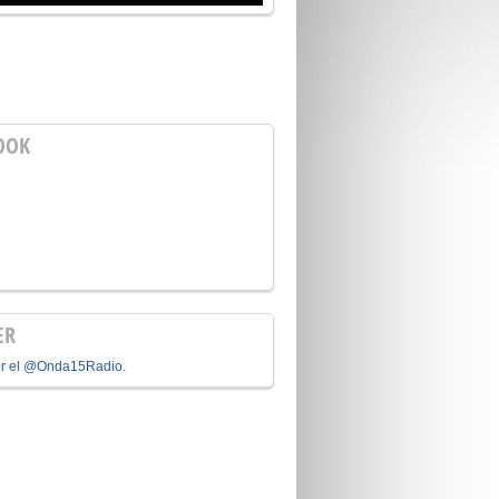
OOK
ER
or el @Onda15Radio.