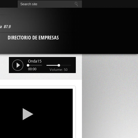
O
DIRECTORIO DE EMPRESAS
Onda15
00:00
Volume: 50