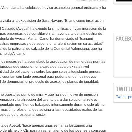
Valenciana ha celebrado hoy su asamblea general ordinaria y ha
isita a la exposición de Sara Navarro ‘El arte como inspiración’
Calzado (Avecal) ha exigido la simplificación y aminoración de la
nas empresas, que constituyen la mayor parte de la industria de
FACEB
identa de Avecal, Marián Cano, ha denunciado el “tsunami
uestras empresas y que supone una ralentización en su actividad”
l de la patronal de calzado de la Comunitat Valenciana, que ha
cine de Alicante.
timos meses se ha acumulado la aprobación de numerosas normas
Europea que suponen una carga de trabajo extra a nivel
ntidad de obligaciones sobre las que se está legislando generan
no cuentan con tanto personal para poder atender los nuevos
l de denuncias, el protocolo de acoso, los planes de igualdad,
TWITT
iene puesto su punto de mira, y que ha sido motivo de mención
Tweets p
rmación y la atracción del talento para dar solución al relevo
 apuntado que “hemos trabajado intensamente durante este último
ormación profesional que se ciña a las necesidades reales de las
idad de prestigiar al sector.
denta de Avecal, “hace apenas unas semanas lanzamos una
de Elche y FICE, para atraer el talento de los jóvenes y conseguir