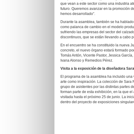
que vean a este sector como una industria at
futuro. Queremos avanzar en la promoción d
hemos desarrollado”.
Durante la asamblea, también se ha hablado de
como palanca de cambio en el modelo produc
sufriendo las empresas del sector del calzado 
discontinuos, que se están llevando a cabo p
En el encuentro se ha constituido la nueva J
concreto, el nuevo órgano estará formado po
Tomás Antón, Vicente Pastor, Jessica García
Ivana Alonso y Remedios Pérez.
Visita a la exposición de la diseñadora Sar
El programa de la asamblea ha incluido una v
arte como inspiración. La colección de Sara 
grupo de asistentes por las distintas partes d
forman parte de esta exhibición, en la que e
visitada hasta el próximo 25 de junio. La ini
dentro del proyecto de exposiciones singular