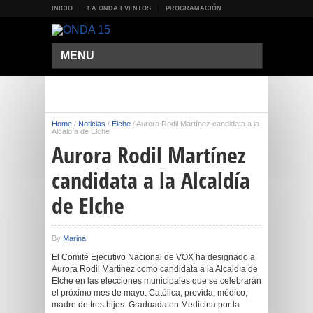
INICIO
LA ONDA EVENTOS
PROGRAMACIÓN
MENU
Home
/
Noticias
/
Elche
/
Aurora Rodil Martínez candidata a la
Alcaldía de Elche
Aurora Rodil Martínez
candidata a la Alcaldía
de Elche
By
Marina
El Comité Ejecutivo Nacional de VOX ha designado a
Aurora Rodil Martínez como candidata a la Alcaldía de
Elche en las elecciones municipales que se celebrarán
el próximo mes de mayo. Católica, provida, médico,
madre de tres hijos. Graduada en Medicina por la