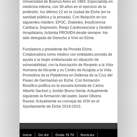
Universidad de Buenos Aires en 1983. Especialista en
medicina interna, con 38 años en el ejercicio de la
profesión, los últimos 22 en la ciudad de Elche (en la
sanidad pública y la privada). Con titulación en los
siguientes másters: EPOC, Diabetes, Insuficiencia
Cardiaca, Depresión, Riego Cardiovascular y Gestión
Hospitalaria. Activista PROVIDA desde siempre. Ha
sido delegada de Derecho a Vivir en Elche.
Fundadora y presidente de Provida Elche.
Colaboradora como médico con entidades provida de
ayuda a la mujer embarazada en situación de
vulnerabilidad, con la Asociación de Respeto a la Vida
Humana de Alicante y su Centro de Acogida a la Vida.
Promotora de la Plataforma en Defensa de la Cruz del
Paseo de Germanías en Elche. Con formación
filosófico-política en la escuela tomista de Carlos
Alberto Sacheri y Jordán Bruno Genta. Actualmente
siguiendo la formación del padre Javier Olivera
Ravasi. Actualmente es concejal de VOX en el
Ayuntamiento de Elche 2019-2023.
Inicio
On Air
Onda 15 TV
Noticias