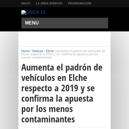
INICIO
LA ONDA EVENTOS
PROGRAMACIÓN
MENU
Home
/
Noticias
/
Elche
/
Aumenta el padrón de vehículos en
Elche respecto a 2019 y se confirma la apuesta por los
menos contaminantes
Aumenta el padrón de
vehículos en Elche
respecto a 2019 y se
confirma la apuesta
por los menos
contaminantes