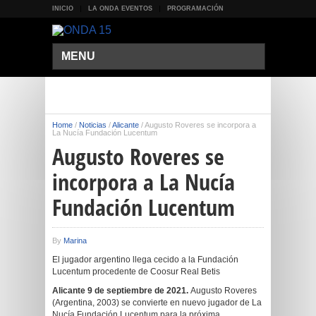
INICIO
LA ONDA EVENTOS
PROGRAMACIÓN
MENU
Home
/
Noticias
/
Alicante
/
Augusto Roveres se incorpora a
La Nucía Fundación Lucentum
Augusto Roveres se
incorpora a La Nucía
Fundación Lucentum
By
Marina
El jugador argentino llega cecido a la Fundación
Lucentum procedente de Coosur Real Betis
Alicante 9 de septiembre de 2021.
Augusto Roveres
(Argentina, 2003) se convierte en nuevo jugador de La
Nucía Fundación Lucentum para la próxima