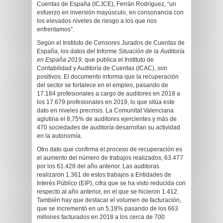
Cuentas de España (ICJCE), Ferrán Rodríguez, “un
esfuerzo en inversión mayúsculo, en consonancia con
los elevados niveles de riesgo a los que nos
enfrentamos”.
Según el Instituto de Censores Jurados de Cuentas de
España, los datos del Informe
Situación de la Auditoría
en España 2019
, que publica el Instituto de
Contabilidad y Auditoría de Cuentas (ICAC), son
positivos. El documento informa que la recuperación
del sector se fortalece en el empleo, pasando de
17.184 profesionales a cargo de auditores en 2018 a
los 17.679 profesionales en 2019, lo que sitúa este
dato en niveles precrisis. La Comunitat Valenciana
aglutina el 8,75% de auditores ejercientes y más de
470 sociedades de auditoría desarrollan su actividad
en la autonomía.
Otro dato que confirma el proceso de recuperación es
el aumento del número de trabajos realizados, 63.477
por los 61.428 del año anterior. Las auditoras
realizaron 1.361 de estos trabajos a Entidades de
Interés Público (EIP), cifra que se ha visto reducida con
respecto al año anterior, en el que se hicieron 1.412.
También hay que destacar el volumen de facturación,
que se incrementó en un 5,18% pasando de los 663
millones facturados en 2018 a los cerca de 700