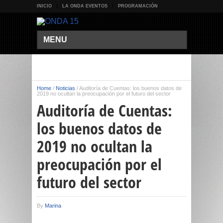
INICIO
LA ONDA EVENTOS
PROGRAMACIÓN
MENU
Home
/
Noticias
/
Auditoría de Cuentas: los buenos datos de
2019 no ocultan la preocupación por el futuro del sector
Auditoría de Cuentas:
los buenos datos de
2019 no ocultan la
preocupación por el
futuro del sector
By
Marina