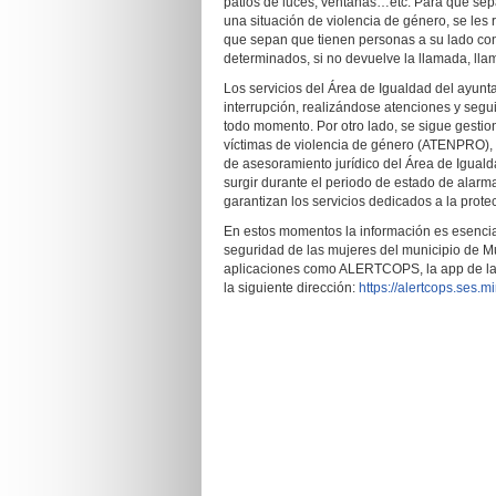
patios de luces, ventanas…etc. Para que sepa
una situación de violencia de género, se le
que sepan que tienen personas a su lado con
determinados, si no devuelve la llamada, llam
Los servicios del Área de Igualdad del ayun
interrupción, realizándose atenciones y segu
todo momento. Por otro lado, se sigue gestion
víctimas de violencia de género (ATENPRO), p
de asesoramiento jurídico del Área de Igual
surgir durante el periodo de estado de alarma
garantizan los servicios dedicados a la prote
En estos momentos la información es esencial 
seguridad de las mujeres del municipio de Mu
aplicaciones como ALERTCOPS, la app de la Po
la siguiente dirección:
https://alertcops.ses.mi