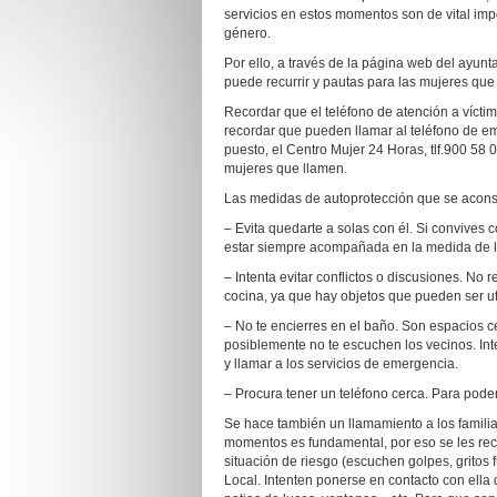
servicios en estos momentos son de vital imp
género.
Por ello, a través de la página web del ayunt
puede recurrir y pautas para las mujeres que
Recordar que el teléfono de atención a vícti
recordar que pueden llamar al teléfono de eme
puesto, el Centro Mujer 24 Horas, tlf.900 58
mujeres que llamen.
Las medidas de autoprotección que se aconse
– Evita quedarte a solas con él. Si convives 
estar siempre acompañada en la medida de l
– Intenta evitar conflictos o discusiones. No
cocina, ya que hay objetos que pueden ser u
– No te encierres en el baño. Son espacios ce
posiblemente no te escuchen los vecinos. Int
y llamar a los servicios de emergencia.
– Procura tener un teléfono cerca. Para poder
Se hace también un llamamiento a los familia
momentos es fundamental, por eso se les re
situación de riesgo (escuchen golpes, gritos f
Local. Intenten ponerse en contacto con ella 