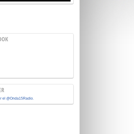
OOK
ER
or el @Onda15Radio.