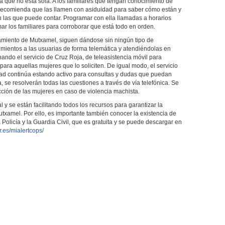
 que no está sola. A los familiares que tengan conocimiento de
s recomienda que las llamen con asiduidad para saber cómo están y
 las que puede contar. Programar con ella llamadas a horarios
ar los familiares para corroborar que está todo en orden.
tamiento de Mutxamel, siguen dándose sin ningún tipo de
imientos a las usuarias de forma telemática y atendiéndolas en
ando el servicio de Cruz Roja, de teleasistencia móvil para
ara aquellas mujeres que lo soliciten. De igual modo, el servicio
dad continúa estando activo para consultas y dudas que puedan
, se resolverán todas las cuestiones a través de vía telefónica. Se
cción de las mujeres en caso de violencia machista.
y se están facilitando todos los recursos para garantizar la
txamel. Por ello, es importante también conocer la existencia de
licía y la Guardia Civil, que es gratuita y se puede descargar en
r.es/mialertcops/