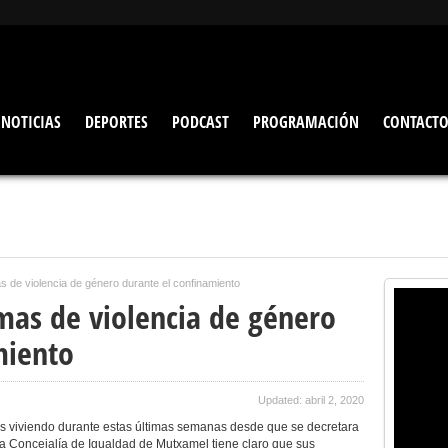
NOTICIAS
DEPORTES
PODCAST
PROGRAMACIÓN
CONTACT
as de violencia de género durante el confinamiento
imas de violencia de género
miento
Updated: abril 2, 2020
os viviendo durante estas últimas semanas desde que se decretara
la Concejalía de Igualdad de Mutxamel tiene claro que sus