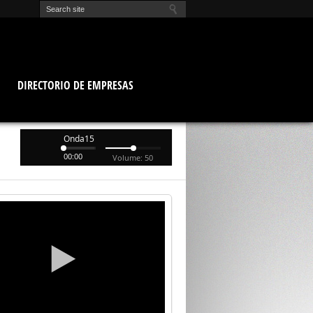
O
DIRECTORIO DE EMPRESAS
Onda15
00:00
Volume: 50