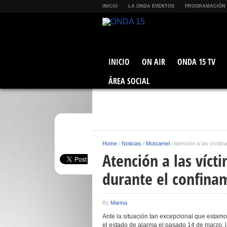
INICIO
LA ONDA EVENTOS
PROGRAMACIÓN
INICIO
ON AIR
ONDA 15 TV
ÁREA SOCIAL
Home
/
Noticias
/
Mutxamel
/
Atención a las víctim
Atención a las víct
durante el confina
By
Marina
Ante la situación tan excepcional que estam
el estado de alarma el pasado 14 de marzo, 