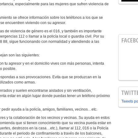
ortancia, especialmente para las mujeres que sufren violencia de
amiento se ofrece información sobre los teléfonos a los que se
 se encuentren viviendo con su agresor.
mas de violencia de género es el 016, y también es importante
rgencias 112 o llamar a la policía local o guardia civil. Por su
FACEB
 08 88, sigue funcionando con normalidad y atendiendo a las
jan son las siguientes:
con tu agresor y en el domicilio vives con más personas, intenta
o posible.
 respondas a sus provocaciones. Evita que se produzcan en la
tilizados como armas.
rrados y suelen encontrarse aislados y sin ventilación,
TWITT
enta estar en algún lugar donde puedas tener un teléfono próximo
Tweets p
 pedir ayuda a la policía, amigos, familiares, vecinos…etc.
res y la colaboración de los vecinos y vecinas. Su ayuda en estos
comienda que si tienen conocimiento que su vecina pueda estar en
uertes, destrozos en la casa…etc.), llamar al 112, 016 o la Policía
durante el periodo de confinamiento a través de los balcones,