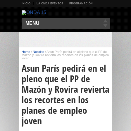
INICIO
LA ONDA EVENTOS
PROGRAMACIÓN
MENU
Home
/
Noticias
/
Asun París pedirá en el pleno que el PP de
Mazón y Rovira revierta los recortes en los planes de empleo
joven
Asun París pedirá en el
pleno que el PP de
Mazón y Rovira revierta
los recortes en los
planes de empleo
joven