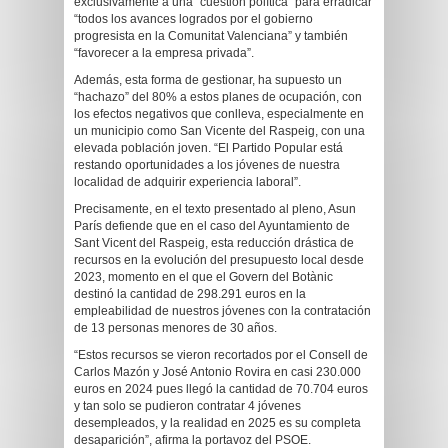
exclusivamente a una “cuestión política” para erradicar
“todos los avances logrados por el gobierno
progresista en la Comunitat Valenciana” y también
“favorecer a la empresa privada”.
Además, esta forma de gestionar, ha supuesto un
“hachazo” del 80% a estos planes de ocupación, con
los efectos negativos que conlleva, especialmente en
un municipio como San Vicente del Raspeig, con una
elevada población joven. “El Partido Popular está
restando oportunidades a los jóvenes de nuestra
localidad de adquirir experiencia laboral”.
Precisamente, en el texto presentado al pleno, Asun
París defiende que en el caso del Ayuntamiento de
Sant Vicent del Raspeig, esta reducción drástica de
recursos en la evolución del presupuesto local desde
2023, momento en el que el Govern del Botànic
destinó la cantidad de 298.291 euros en la
empleabilidad de nuestros jóvenes con la contratación
de 13 personas menores de 30 años.
“Estos recursos se vieron recortados por el Consell de
Carlos Mazón y José Antonio Rovira en casi 230.000
euros en 2024 pues llegó la cantidad de 70.704 euros
y tan solo se pudieron contratar 4 jóvenes
desempleados, y la realidad en 2025 es su completa
desaparición”, afirma la portavoz del PSOE.