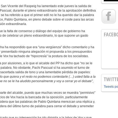
e San Vicente del Raspeig ha lamentado este jueves la salida de
Pascual, durante el pleno extraordinario de la aprobación definitiva
se ha referido a que el primer edil no le ha querido dar la palabra
Vox, Pablo Quintana, en pleno debate sobre el coste para las arcas
ión extraordinaria.
que la falta de consenso y diálogo del equipo de gobierno ha
FACEB
 de celebrar un pleno extraordinario, lo que supone un gasto
cha ha respondido que era “una vergüenza” dicho comentario y ha
r presentado ninguna alegación ni propuesta a los presupuestos
de Vox ha tachado de “hipocresía” la postura de los socialistas.
bra por alusiones, a lo que el alcalde del PP ha dicho que “no se le
la palabra. No obstante, Pachi Pascual sí ha asumido el turno de
esacertada salida de tono y una lamentable pérdida de papeles:
o que quiera y el resto no podemos contestarle (…) usted falta a la
TWITT
e no se le ha aludido personalmente y voy a cerrar yo el debate”,
Tweets p
parte del alcalde, puesto que muchas veces se muestra “permisivo”
cios de Vox hacia la bancada de la oposición, particularmente
nsidera que las palabras de Pablo Quintana merezcan una réplica y,
dera del último turno de palabra para cerrar el debate y arremeter
licado que su intervención ha ido dirigida a la labor de Vox y que