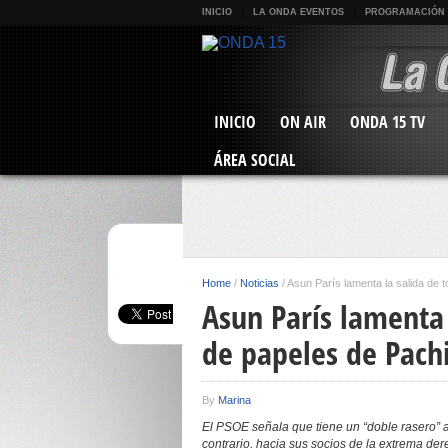
INICIO
LA ONDA EVENTOS
PROGRAMACIÓN
INICIO
ON AIR
ONDA 15 TV
ÁREA SOCIAL
Home
/
Noticias
/
Asun París lamenta la salida de 
Asun París lamenta 
de papeles de Pachi
By
Marina
El PSOE señala que tiene un “doble rasero” a 
contrario, hacia sus socios de la extrema de