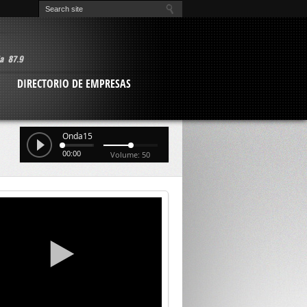
O
DIRECTORIO DE EMPRESAS
Onda15
00:00
Volume: 50