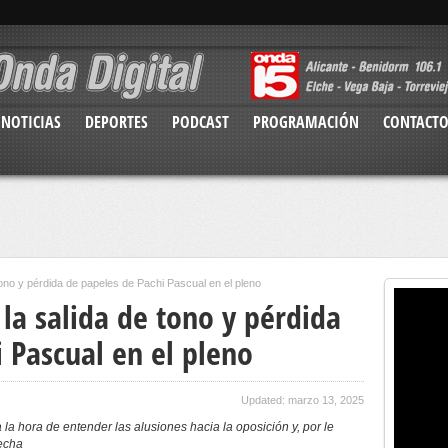
NOTICIAS
DEPORTES
PODCAST
PROGRAMACIÓN
CONTACT
tono y pérdida de papeles de Pachi Pascual en el pleno
la salida de tono y pérdida
 Pascual en el pleno
Updated: marzo 13, 2025
la hora de entender las alusiones hacia la oposición y, por le
recha