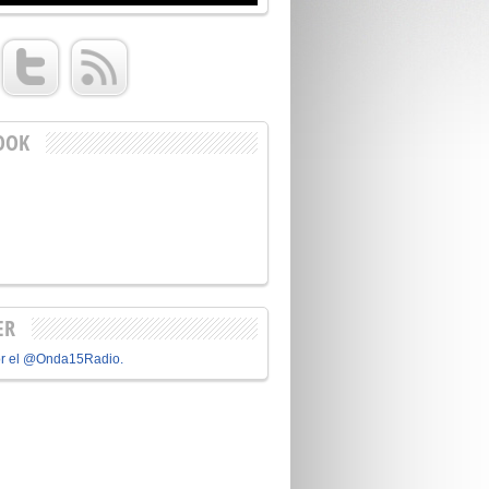
OOK
ER
or el @Onda15Radio.