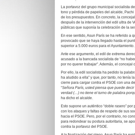
La portavoz del grupo municipal socialista d
tono y pérdida de papeles del alcalde, Pachi 
de los presupuestos. En concreto, la concejal 
después de la intervención del edil ultra de 
públicas que suponía la celebración de la ses
En ese sentido, Asun París se ha referido a 
provocado que se haya llegado hasta el punto
superior a 5.000 euros para el Ayuntamiento.
Ante ese argumento, el edil de extrema dere
acusado a la bancada socialista de “no habe
por no querer trabajar”. Además, el concejal 
Por ello, la edil socialista ha pedido la pala
ha aludido a ella” y que, por tanto, no tenía 
cierre para cargar contra el PSOE con una d
“
Señora París, usted piensa que puede decir l
verdad (…) no tiene el turno de palabra porqu
ha dicho el alcalde.
Esto supone un auténtico “doble rasero” por 
con los ataques y faltas de respeto de sus so
hacia el PSOE. Pero, por el contrario, no co
para redondear su postura autoritaria, se apo
contra la portavoz del PSOE.
A la finalización del pleno, Asun París ha exp