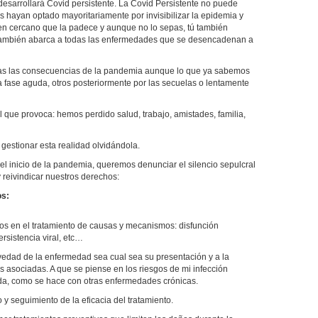
esarrollará Covid persistente. La Covid Persistente no puede
s hayan optado mayoritariamente por invisibilizar la epidemia y
en cercano que la padece y aunque no lo sepas, tú también
e también abarca a todas las enfermedades que se desencadenan a
s las consecuencias de la pandemia aunque lo que ya sabemos
la fase aguda, otros posteriormente por las secuelas o lentamente
que provoca: hemos perdido salud, trabajo, amistades, familia,
estionar esta realidad olvidándola.
l inicio de la pandemia, queremos denunciar el silencio sepulcral
 reivindicar nuestros derechos:
os:
os en el tratamiento de causas y mecanismos: disfunción
rsistencia viral, etc…
vedad de la enfermedad sea cual sea su presentación y a la
s asociadas. A que se piense en los riesgos de mi infección
ida, como se hace con otras enfermedades crónicas.
y seguimiento de la eficacia del tratamiento.