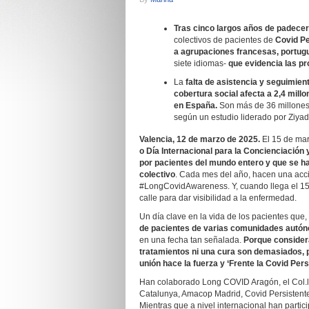
Tras cinco largos años de padecer
colectivos de pacientes de
Covid Pe
a agrupaciones francesas, portugu
siete idiomas-
que evidencia las pr
La
falta de asistencia y seguimient
cobertura social afecta a 2,4 mil
en España.
Son más de 36 millones
según un estudio liderado por Ziyad 
Valencia, 12 de marzo de 2025.
El 15 de mar
o Día Internacional para la Concienciación
por pacientes del mundo entero y que se ha
colectivo
. Cada mes del año, hacen una acció
#LongCovidAwareness. Y, cuando llega el 15 
calle para dar visibilidad a la enfermedad.
Un día clave en la vida de los pacientes que,
de pacientes de varias comunidades autó
en una fecha tan señalada.
Porque considera
tratamientos ni una cura son demasiados,
unión hace la fuerza y ‘Frente la Covid Per
Han colaborado Long COVID Aragón, el Col.lec
Catalunya, Amacop Madrid, Covid Persistent
Mientras que a nivel internacional han parti