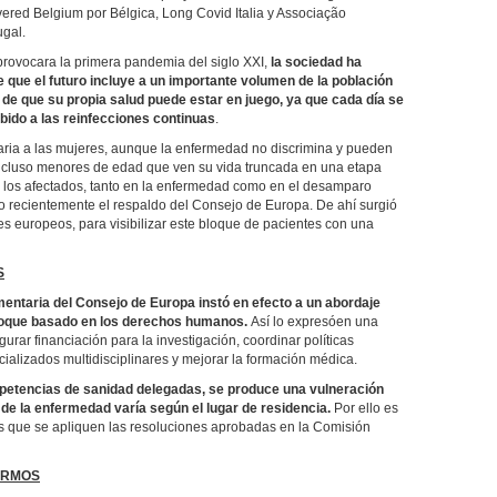
ered Belgium por Bélgica, Long Covid Italia y Associação
gal.
ovocara la primera pandemia del siglo XXI,
la sociedad ha
e que el futuro incluye a un importante volumen de la población
 de que su propia salud puede estar en juego, ya que cada día se
bido a las reinfecciones continuas
.
taria a las mujeres, aunque la enfermedad no discrimina y pueden
 incluso menores de edad que ven su vida truncada en una etapa
a los afectados, tanto en la enfermedad como en el desamparo
do recientemente el respaldo del Consejo de Europa. De ahí surgió
es europeos, para visibilizar este bloque de pacientes con una
S
mentaria del Consejo de Europa instó en efecto a un abordaje
enfoque basado en los derechos humanos.
Así lo expresóen una
ar financiación para la investigación, coordinar políticas
ializados multidisciplinares y mejorar la formación médica.
petencias de sanidad delegadas, se produce una vulneración
e de la enfermedad varía según el lugar de residencia.
Por ello es
s que se apliquen las resoluciones aprobadas en la Comisión
ERMOS