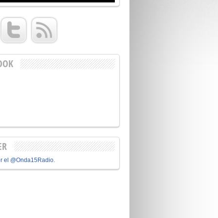
OOK
ER
or el @Onda15Radio.