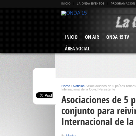
INICIO
LA ONDA EVENTOS
PROGRAMACIÓN
INICIO
ON AIR
ONDA 15 TV
ÁREA SOCIAL
Home
/
Noticias
/
Asociaciones de 5 países redacta
Internacional de la Covid Persistente
Asociaciones de 5 p
conjunto para reivi
Internacional de la
By
Marina