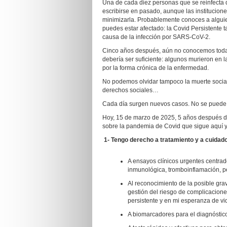
Una de cada diez personas que se reinfecta d
escribirse en pasado, aunque las institucione
minimizarla. Probablemente conoces a algui
puedes estar afectado: la Covid Persistent
causa de la infección por SARS-CoV-2.
Cinco años después, aún no conocemos toda
debería ser suficiente: algunos murieron en 
por la forma crónica de la enfermedad.
No podemos olvidar tampoco la muerte social 
derechos sociales…
Cada día surgen nuevos casos. No se puede g
Hoy, 15 de marzo de 2025, 5 años después de
sobre la pandemia de Covid que sigue aquí y
1- Tengo derecho a tratamiento y a cuidad
A ensayos clínicos urgentes centrad
inmunológica, tromboinflamación, pe
Al reconocimiento de la posible gra
gestión del riesgo de complicacione
persistente y en mi esperanza de v
A biomarcadores para el diagnóstico 