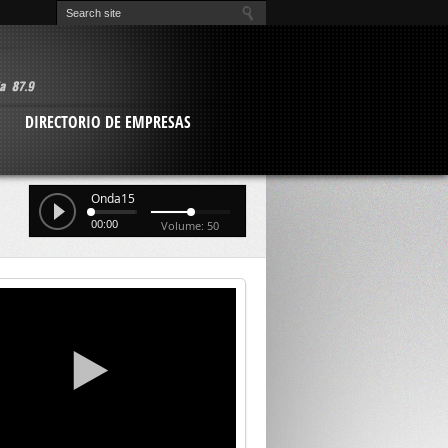
O
DIRECTORIO DE EMPRESAS
Onda15
00:00
Volume: 50