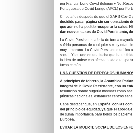
por Francia, Long Covid Belgium y Not Recov
Portuguesa de Covid Longo (APCL) por Portu
Cinco años después de que el SARS-Cov-2 pr
decidido pasar página
sin ser consciente d
que aún no ha podido recuperar la salud. Ni
dan nuevos casos de Covid Persistente, de
La Covid Persistente afecta de forma mayori
sufrirla personas de cualquier sexo y edad,
muy temprana. La Covid Persistente unifica 
social. Y les une en una lucha que ha recibi
la idea de unirse con afectados de otros país
lucha común.
UNA CUESTIÓN DE DERECHOS HUMANO
A principios de febrero, la Asamblea Parla
integral de la Covid Persistente, con un 
resolución donde sugería medidas como asegur
públicas nacionales, establecer centros espec
Cabe destacar que, en
España, con las com
del principio de equidad, ya que el abordaj
de suma importancia para todos los paciente
Europea.
EVITAR LA MUERTE SOCIAL DE LOS ENF