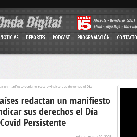
NOTICIAS
DEPORTES
PODCAST
PROGRAMACIÓN
CONTACT
n un manifiesto conjunto para reivindicar sus derechos el Día
aíses redactan un manifiesto
ndicar sus derechos el Día
 Covid Persistente
Updated: marzo 29, 2025