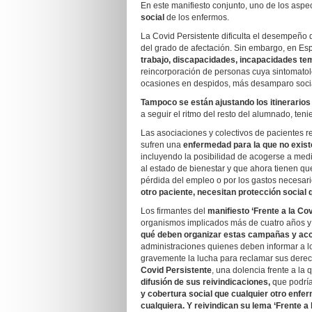
En este manifiesto conjunto, uno de los aspe
social
de los enfermos.
La Covid Persistente dificulta el desempeño 
del grado de afectación. Sin embargo, en E
trabajo, discapacidades, incapacidades tem
reincorporación de personas cuya sintomatol
ocasiones en despidos, más desamparo social
Tampoco se están ajustando los itinerarios
a seguir el ritmo del resto del alumnado, teni
Las asociaciones y colectivos de pacientes r
sufren una
enfermedad
para la que no exist
incluyendo la posibilidad de acogerse a me
al estado de bienestar y que ahora tienen q
pérdida del empleo o por los gastos necesari
otro paciente, necesitan protección social
Los firmantes del
manifiesto ‘Frente a la Co
organismos implicados más de cuatro años 
qué deben organizar estas campañas y acc
administraciones quienes deben informar a l
gravemente la lucha para reclamar sus dere
Covid Persistente
, una dolencia frente a la
difusión de sus reivindicaciones,
que podría
y cobertura social que cualquier otro enfe
cualquiera. Y reivindican su lema ‘Frente a