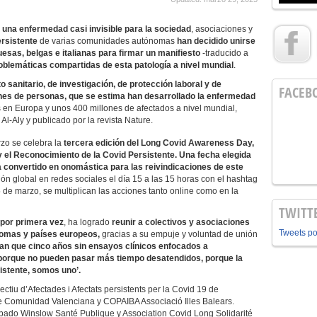
 una enfermedad casi invisible para la sociedad
, asociaciones y
rsistente
de varias comunidades autónomas
han decidido unirse
esas, belgas e italianas para firmar un manifiesto
-traducido a
oblemáticas compartidas de esta patología a nivel mundial
.
o sanitario, de investigación, de protección laboral y de
FACEB
lones de personas, que se estima han desarrollado la enfermedad
 en Europa y unos 400 millones de afectados a nivel mundial,
Al-Aly y publicado por la revista Nature.
zo se celebra la
tercera edición del Long Covid Awareness Day,
 y el Reconocimiento de la Covid Persistente. Una fecha elegida
 convertido en onomástica para las reivindicaciones de este
n global en redes sociales el día 15 a las 15 horas con el hashtag
de marzo, se multiplican las acciones tanto online como en la
TWITT
por primera vez
, ha logrado
reunir a colectivos y asociaciones
Tweets p
nomas y países europeos,
gracias a su empuje y voluntad de unión
n que cinco años sin ensayos clínicos enfocados a
 porque no pueden pasar más tiempo desatendidos, porque la
sistente, somos uno’.
tiu d’Afectades i Afectats persistents per la Covid 19 de
e Comunidad Valenciana y COPAIBA Associació Illes Balears.
cipado Winslow Santé Publique y Association Covid Long Solidarité