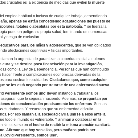
ctos cruciales es la exigencia de medidas que eviten la
muerte
del empleo habitual o incluso de cualquier trabajo, dependiendo
spaña,
apenas se están concediendo adaptaciones del puesto de
porales, totales o absolutas por esta patología
. Y se fuerza la
ogía pone en peligro su propia salud, terminando en numerosas
 y riesgo de exclusión.
 educativos para los niños y adolescentes,
que se ven obligados
endo afectaciones cognitivas y físicas importantes.
eclaman la urgencia de garantizar la cobertura social a quienes
e cura y se destina poca financiación para la investigación
,
didas como la Ley de Dependencia. Personas que han contribuido
ue hacer frente a complicaciones económicas derivadas de la
os para costear los cuidados.
Ciudadanos que, como cualquier
 que se les está negando por tratarse de una enfermedad nueva.
vid Persistente somos uno’
llevan instando a trabajar a los
y aseguran que lo seguirán haciendo. Además,
se preguntan por
iones de concienciación precisamente los enfermos
. Son las
os ciudadanos. Y recuerdan que su enfermedad dificulta
chos. Por eso
llaman a la sociedad civil a unirse a ellos ante la
 que todo el mundo es vulnerable. Y
animan a colaborar en la
n sintetizarse en el
hecho de recibir la misma atención sanitaria
rmo. Afirman que hoy son ellos, pero mañana podría ser
 la Covid Persistente, somos uno’.