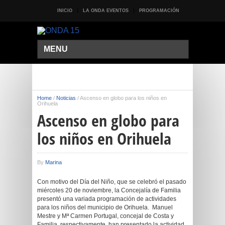
INICIO
LA ONDA EVENTOS
PROGRAMACIÓN
MENU
Home
/
Noticias
/
Ascenso en globo para los niños en
Orihuela
Ascenso en globo para
los niños en Orihuela
By
Marina
Con motivo del Día del Niño, que se celebró el pasado
miércoles 20 de noviembre, la Concejalía de Familia
presentó una variada programación de actividades
para los niños del municipio de Orihuela. Manuel
Mestre y Mª Carmen Portugal, concejal de Costa y
Familia, respectivamente, han presentado la actividad