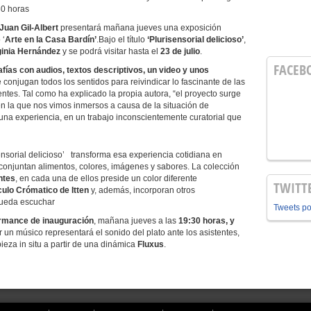
30 horas
 Juan Gil-Albert
presentará mañana jueves una exposición
 ‘
Arte en la Casa Bardín’
.Bajo el título
‘Plurisensorial delicioso’
,
ginia Hernández
y se podrá visitar hasta el
23 de julio
.
FACEB
afías con audios, textos descriptivos, un video y unos
 conjugan todos los sentidos para reivindicar lo fascinante de las
tes. Tal como ha explicado la propia autora, “el proyecto surge
en la que nos vimos inmersos a causa de la situación de
una experiencia, en un trabajo inconscientemente curatorial que
ensorial delicioso’ transforma esa experiencia cotidiana en
conjuntan alimentos, colores, imágenes y sabores. La colección
ntes
, en cada una de ellos preside un color diferente
TWITT
culo Crómatico de Itten
y, además, incorporan otros
 pueda escuchar
Tweets p
rmance de inauguración
, mañana jueves a las
19:30 horas,
y
 un músico representará el sonido del plato ante los asistentes,
eza in situ a partir de una dinámica
Fluxus
.