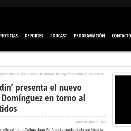
NOTICIAS
DEPORTES
PODCAST
PROGRAMACIÓN
CONTACT
’ presenta el nuevo proyecto de Aurora Domínguez en torno al universo de
rdín’ presenta el nuevo
 Domínguez en torno al
tidos
Updated: junio 9, 2021
 Alicantino de Cultura Juan Gil-Albert y comisariada por Virginia