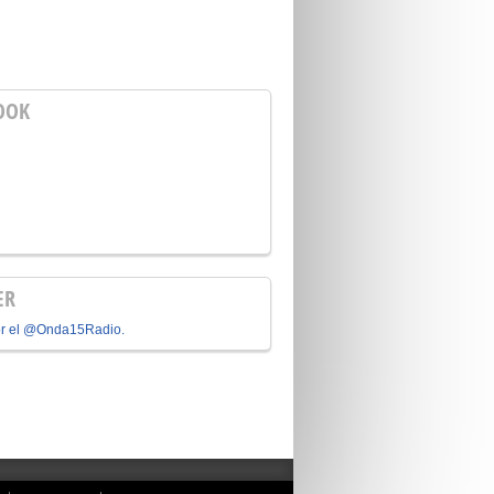
OOK
ER
or el @Onda15Radio.