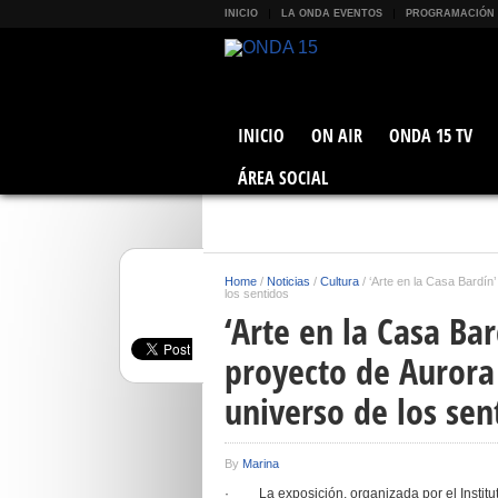
INICIO
LA ONDA EVENTOS
PROGRAMACIÓN
INICIO
ON AIR
ONDA 15 TV
ÁREA SOCIAL
Home
/
Noticias
/
Cultura
/
‘Arte en la Casa Bardín
los sentidos
‘Arte en la Casa Ba
proyecto de Aurora
universo de los sen
By
Marina
· La exposición, organizada por el Instituto