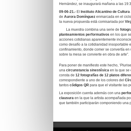
Hernández, se inaugurará mañana a las 19:
09-06-21.-
El
Instituto Alicantino de Cultura
de
Aurora Domínguez
enmarcada en el ciclo
la nueva propuesta está comisariada por
Vir
La muestra combina una serie de
fotogr
planteamientos performativos
en los que se
acciones cotidianas aparentemente inconscien
como desafío a la cotidianidad insoportable 
confinamiento, donde comer se convertía en 
sobre la mesa se convierte en obra de arte”.
Para poner de manifiesto este hecho, ‘Pluris
una
circunstancia sinestésica
en la que se 
consta de
12 fotografías de 12 platos difere
correspondiente a uno de los colores del
Cír
tantos
códigos QR
para que el visitante las
La exposición cuenta además con una
perfo
clausura
en la que la artista acompañada por
que también participarán componiendo una pi