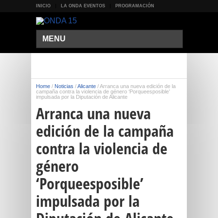
INICIO
LA ONDA EVENTOS
PROGRAMACIÓN
MENU
Home
/
Noticias
/
Alicante
/
Arranca una nueva edición de la
campaña contra la violencia de género ‘Porqueesposible’
impulsada por la Diputación de Alicante
Arranca una nueva
edición de la campaña
contra la violencia de
género
‘Porqueesposible’
impulsada por la