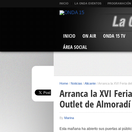
INICIO
LA ONDA EVENTOS
PROGRAMACIÓN
INICIO
ON AIR
ONDA 15 TV
ÁREA SOCIAL
Home
/
Noticias
/
Alicante
/
Arranca la XVI Feria de
Arranca la XVI Feri
Outlet de Almoradí
By
Marina
Esta mañana ha abierto sus puertas al públic