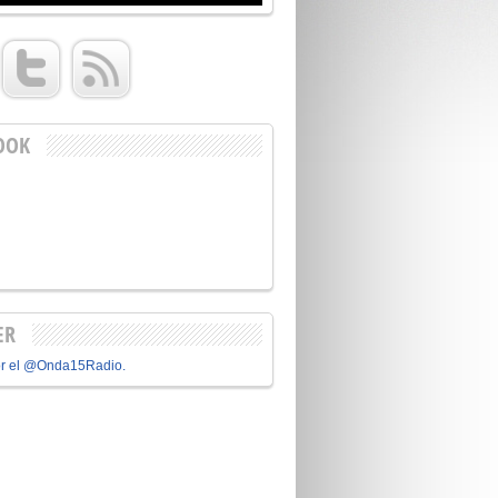
OOK
ER
or el @Onda15Radio.