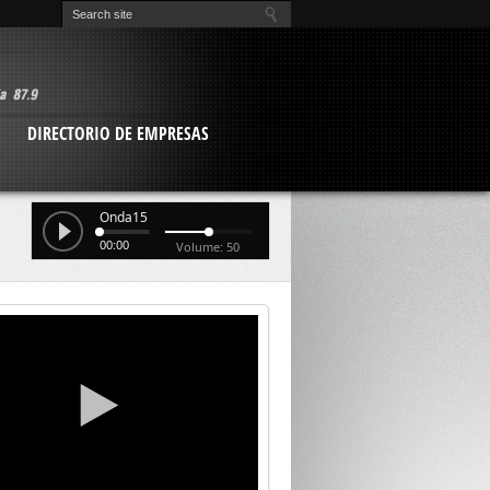
O
DIRECTORIO DE EMPRESAS
Onda15
00:00
Volume: 50