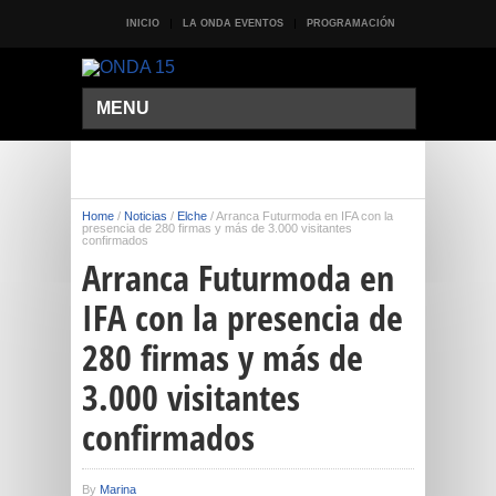
INICIO
LA ONDA EVENTOS
PROGRAMACIÓN
MENU
Home
/
Noticias
/
Elche
/
Arranca Futurmoda en IFA con la
presencia de 280 firmas y más de 3.000 visitantes
confirmados
Arranca Futurmoda en
IFA con la presencia de
280 firmas y más de
3.000 visitantes
confirmados
By
Marina