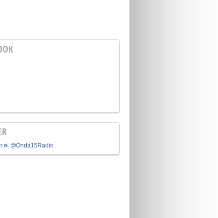
OOK
ER
or el @Onda15Radio.