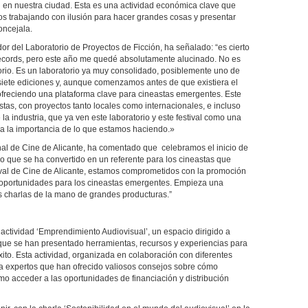
l en nuestra ciudad. Esta es una actividad económica clave que
os trabajando con ilusión para hacer grandes cosas y presentar
oncejala.
or del Laboratorio de Proyectos de Ficción, ha señalado: “es cierto
écords, pero este año me quedé absolutamente alucinado. No es
torio. Es un laboratorio ya muy consolidado, posiblemente uno de
iete ediciones y, aunque comenzamos antes de que existiera el
freciendo una plataforma clave para cineastas emergentes. Este
as, con proyectos tanto locales como internacionales, e incluso
 la industria, que ya ven este laboratorio y este festival como una
rma la importancia de lo que estamos haciendo.»
ional de Cine de Alicante, ha comentado que celebramos el inicio de
o que se ha convertido en un referente para los cineastas que
tival de Cine de Alicante, estamos comprometidos con la promoción
as oportunidades para los cineastas emergentes. Empieza una
s charlas de la mano de grandes producturas.”
 actividad ‘Emprendimiento Audiovisual’, un espacio dirigido a
 que se han presentado herramientas, recursos y experiencias para
ito. Esta actividad, organizada en colaboración con diferentes
 a expertos que han ofrecido valiosos consejos sobre cómo
mo acceder a las oportunidades de financiación y distribución