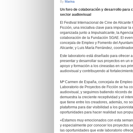
By
Marina
Un foro de colaboración y desarrollo para c
sector audiovisual
El Festival Internacional de Cine de Alicante
Ficción, una iniciativa clave para impulsar l
organizada junto a Impulsalicante, la Agencia
colaboración de la Fundación SGAE. El even
concejala de Empleo y Fomento del Ayuntamien
Alicante; y Luis María Ferrández, coordinador
Este laboratorio está diseñado para ofrecer 
presentar y desarrollar sus proyectos en un 
apoyo y formación a los cineastas en sus pr
audiovisual y contribuyendo al fortalecimiento
Mª Carmen de España, concejala de Empleo y
Laboratorio de Proyectos de Ficción se ha c
audiovisual, y seguimos batiendo récords de 
demuestra la creciente receptividad y el inte
que tiene entre los creadores, además, no so
plataforma para dar visibilidad a los guionis
oportunidades para hacer realidad sus propue
«Estamos muy emocionados con esta semana 
y especialmente por conocer los proyectos s
las oportunidades que este laboratorio ofrece