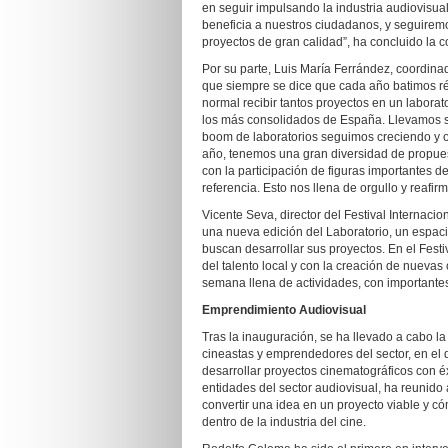
en seguir impulsando la industria audiovisua
beneficia a nuestros ciudadanos, y seguirem
proyectos de gran calidad”, ha concluido la c
Por su parte, Luis María Ferrández, coordinad
que siempre se dice que cada año batimos r
normal recibir tantos proyectos en un labora
los más consolidados de España. Llevamos s
boom de laboratorios seguimos creciendo y o
año, tenemos una gran diversidad de propuest
con la participación de figuras importantes de
referencia. Esto nos llena de orgullo y reafi
Vicente Seva, director del Festival Internac
una nueva edición del Laboratorio, un espaci
buscan desarrollar sus proyectos. En el Fes
del talento local y con la creación de nuev
semana llena de actividades, con importante
Emprendimiento Audiovisual
Tras la inauguración, se ha llevado a cabo la
cineastas y emprendedores del sector, en el
desarrollar proyectos cinematográficos con éx
entidades del sector audiovisual, ha reunido
convertir una idea en un proyecto viable y có
dentro de la industria del cine.