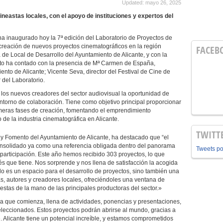
Updated: mayo 26, 2025
ineastas locales, con el apoyo de instituciones y expertos del
 ha inaugurado hoy la 7ª edición del Laboratorio de Proyectos de
a creación de nuevos proyectos cinematográficos en la región
FACEB
 de Local de Desarrollo del Ayuntamiento de Alicante, y con la
to ha contado con la presencia de Mª Carmen de España,
to de Alicante; Vicente Seva, director del Festival de Cine de
 del Laboratorio.
a los nuevos creadores del sector audiovisual la oportunidad de
entorno de colaboración. Tiene como objetivo principal proporcionar
imeras fases de creación, fomentando el emprendimiento
 de la industria cinematográfica en Alicante.
TWITT
 Fomento del Ayuntamiento de Alicante, ha destacado que “el
onsolidado ya como una referencia obligada dentro del panorama
Tweets p
participación. Este año hemos recibido 303 proyectos, lo que
rés que tiene. Nos sorprende y nos llena de satisfacción la acogida
lo es un espacio para el desarrollo de proyectos, sino también una
tas, autores y creadores locales, ofreciéndoles una ventana de
stas de la mano de las principales productoras del sector.»
que comienza, llena de actividades, ponencias y presentaciones,
eleccionados. Estos proyectos podrán abrirse al mundo, gracias a
. Alicante tiene un potencial increíble, y estamos comprometidos