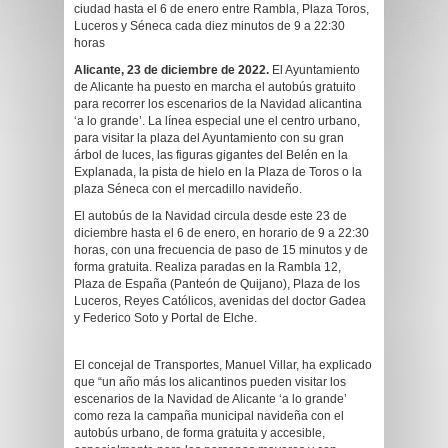
ciudad hasta el 6 de enero entre Rambla, Plaza Toros,
Luceros y Séneca cada diez minutos de 9 a 22:30
horas
Alicante, 23 de diciembre de 2022.
El Ayuntamiento
de Alicante ha puesto en marcha el autobús gratuito
para recorrer los escenarios de la Navidad alicantina
‘a lo grande’. La línea especial une el centro urbano,
para visitar la plaza del Ayuntamiento con su gran
árbol de luces, las figuras gigantes del Belén en la
Explanada, la pista de hielo en la Plaza de Toros o la
plaza Séneca con el mercadillo navideño.
El autobús de la Navidad circula desde este 23 de
diciembre hasta el 6 de enero, en horario de 9 a 22:30
horas, con una frecuencia de paso de 15 minutos y de
forma gratuita. Realiza paradas en la Rambla 12,
Plaza de España (Panteón de Quijano), Plaza de los
Luceros, Reyes Católicos, avenidas del doctor Gadea
y Federico Soto y Portal de Elche.
El concejal de Transportes, Manuel Villar, ha explicado
que “un año más los alicantinos pueden visitar los
escenarios de la Navidad de Alicante ‘a lo grande’
como reza la campaña municipal navideña con el
autobús urbano, de forma gratuita y accesible,