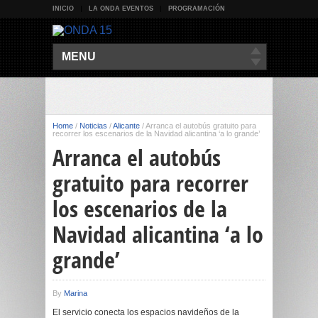
INICIO
LA ONDA EVENTOS
PROGRAMACIÓN
MENU
Home
/
Noticias
/
Alicante
/
Arranca el autobús gratuito para
recorrer los escenarios de la Navidad alicantina ‘a lo grande’
Arranca el autobús
gratuito para recorrer
los escenarios de la
Navidad alicantina ‘a lo
grande’
By
Marina
El servicio conecta los espacios navideños de la