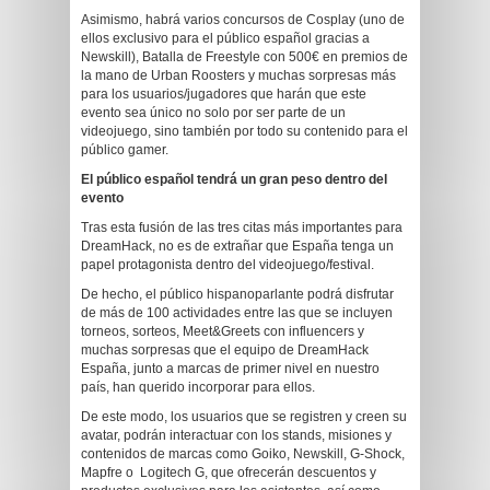
Asimismo, habrá varios concursos de Cosplay (uno de
ellos exclusivo para el público español gracias a
Newskill), Batalla de Freestyle con 500€ en premios de
la mano de Urban Roosters y muchas sorpresas más
para los usuarios/jugadores que harán que este
evento sea único no solo por ser parte de un
videojuego, sino también por todo su contenido para el
público gamer.
El público español tendrá un gran peso dentro del
evento
Tras esta fusión de las tres citas más importantes para
DreamHack, no es de extrañar que España tenga un
papel protagonista dentro del videojuego/festival.
De hecho, el público hispanoparlante podrá disfrutar
de más de 100 actividades entre las que se incluyen
torneos, sorteos, Meet&Greets con influencers y
muchas sorpresas que el equipo de DreamHack
España, junto a marcas de primer nivel en nuestro
país, han querido incorporar para ellos.
De este modo, los usuarios que se registren y creen su
avatar, podrán interactuar con los stands, misiones y
contenidos de marcas como Goiko, Newskill, G-Shock,
Mapfre o Logitech G, que ofrecerán descuentos y