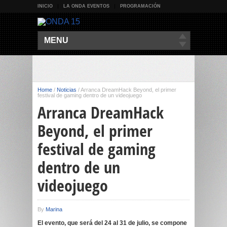
INICIO
LA ONDA EVENTOS
PROGRAMACIÓN
MENU
Home
/
Noticias
/
Arranca DreamHack Beyond, el primer
festival de gaming dentro de un videojuego
Arranca DreamHack
Beyond, el primer
festival de gaming
dentro de un
videojuego
By
Marina
El evento, que será del 24 al 31 de julio, se compone