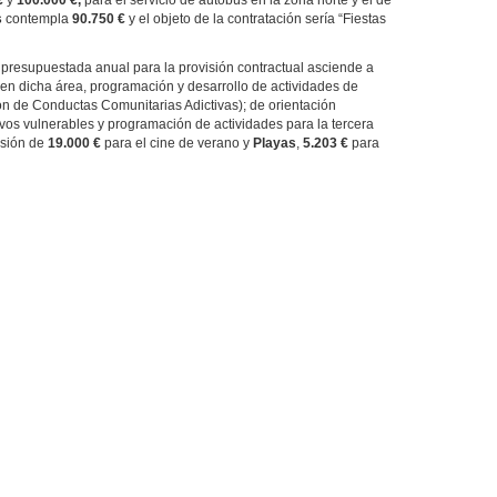
€
y
100.000 €,
para el servicio de autobús en la zona norte y el de
s
contempla
90.750 €
y el objeto de la contratación sería “Fiestas
d presupuestada anual para la provisión contractual asciende a
en dicha área, programación y desarrollo de actividades de
 de Conductas Comunitarias Adictivas); de orientación
ivos vulnerables y programación de actividades para la tercera
rsión de
19.000 €
para el cine de verano y
Playas
,
5.203 €
para