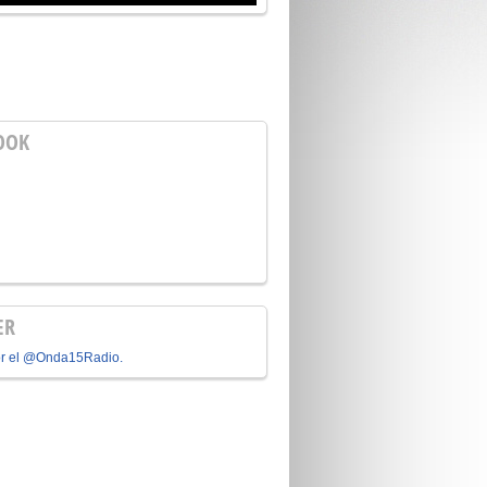
OOK
ER
or el @Onda15Radio.