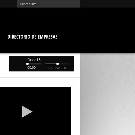
O
DIRECTORIO DE EMPRESAS
Onda15
00:00
Volume: 50