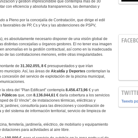
ganización y gestión imprescindible que contempla más de 30
utar con eficiencia y absoluta transparencia, las demandas y
do a Pleno por la concejalía de Contratación, que dirige el edil
tos favorables de PP, Cs y Vox y las abstenciones de PSPV,
FACEB
Cs), es absolutamente necesario disponer de una visión global de
as distintas concejalías u órganos gestores. El no tener esa imagen
en anomalías en la gestión contractual, así como en la inadecuada
uso de las contrataciones menores, entre otras irregularidades.
 montante de
31.302.055, 8 €
presupuestados y que irían
ro municipio. Así, las áreas de
Alcaldía y Deportes
contemplan la
 concesión del servicio de explotación de la piscina municipal,
comunicaciones.
e la obra del “Plan Edificant” contempla
8.456.473,96
€ y un
TWITT
s Públicos
que, con
8.136.044,61 €
daría cobertura a los servicios
ped de El Vincle”; de instalaciones térmicas, eléctricas y
Tweets p
k; jardines; consultoría para las direcciones y coordinación de
y del sistema de información territorial, servicio de limpieza de
ina, ferretería, jardinería, eléctrico, de mobiliario y equipamiento
y dotaciones para actividades al aire libre.