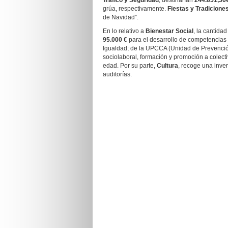
Tráfico y Seguridad
, destinarían
244.851,36
grúa, respectivamente.
Fiestas y Tradicione
de Navidad”.
En lo relativo a
Bienestar Social
, la cantida
95.000 €
para el desarrollo de competencias 
Igualdad; de la UPCCA (Unidad de Prevención
sociolaboral, formación y promoción a colect
edad. Por su parte,
Cultura
, recoge una inve
auditorías.