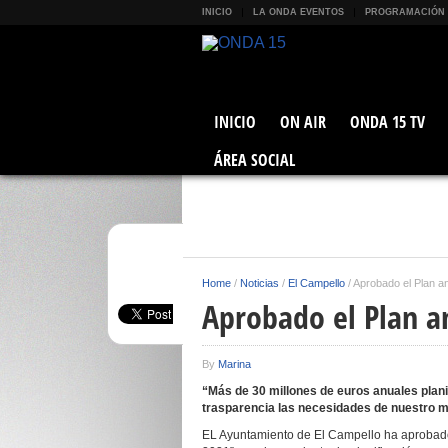
INICIO
LA ONDA EVENTOS
PROGRAMACIÓN
INICIO
ON AIR
ONDA 15 TV
ÁREA SOCIAL
Home
/
Noticias
/
El Campello
/
Aprobado el Plan a
Aprobado el Plan a
By
Marina
“Más de 30 millones de euros anuales planif
trasparencia las necesidades de nuestro m
EL Ayuntamiento de El Campello ha aprobado 