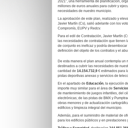
2021”, una herramienta de planificación, or
millones de euros anuales para cubrir y ejec
necesidades de nuestro municipio.
La aprobación de este plan, realizado y eleva
Javier Martín (Cs), salió adelante con los vo
Compromís, EUPV y Redcv.
Para el edil de Contratación, Javier Martín (
las necesidades de contratación que tienen l
de conjunto es ineficaz y podría desembocar 
definición del objeto de los contratos y el ab
De esta manera el plan anual contempla un
destinados a cubrir las necesidades de nuest
cantidad de
14.154.732,9
€ estimados para la
pistas deportivas anexas y servicios de tele
En el apartado de
Educación
, la ejecución d
importe muy similar para el área de
Servicio
de mantenimiento de juegos infantiles, del cés
electrónicas; de las pistas de BMX y Pumptrac
obras menores y de actualización cartográfica 
edificios y limpieza integral del municipio.
Además, para el suministro de material de ofic
para los edificios públicos y en prestaciones 