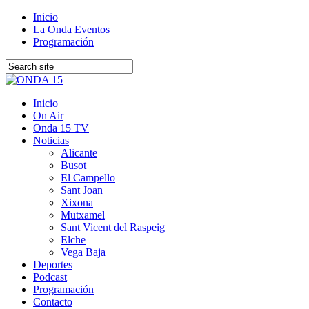
Inicio
La Onda Eventos
Programación
Inicio
On Air
Onda 15 TV
Noticias
Alicante
Busot
El Campello
Sant Joan
Xixona
Mutxamel
Sant Vicent del Raspeig
Elche
Vega Baja
Deportes
Podcast
Programación
Contacto