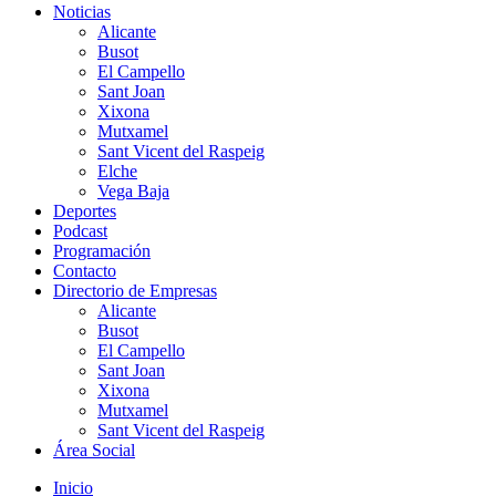
Noticias
Alicante
Busot
El Campello
Sant Joan
Xixona
Mutxamel
Sant Vicent del Raspeig
Elche
Vega Baja
Deportes
Podcast
Programación
Contacto
Directorio de Empresas
Alicante
Busot
El Campello
Sant Joan
Xixona
Mutxamel
Sant Vicent del Raspeig
Área Social
Inicio