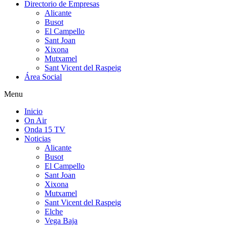
Directorio de Empresas
Alicante
Busot
El Campello
Sant Joan
Xixona
Mutxamel
Sant Vicent del Raspeig
Área Social
Menu
Inicio
On Air
Onda 15 TV
Noticias
Alicante
Busot
El Campello
Sant Joan
Xixona
Mutxamel
Sant Vicent del Raspeig
Elche
Vega Baja