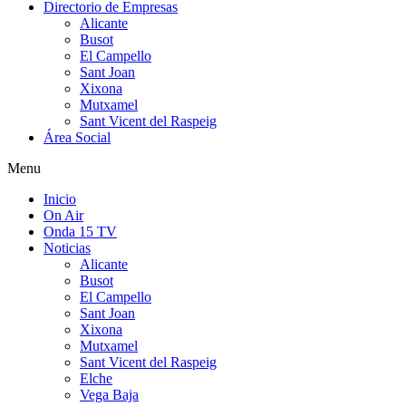
Directorio de Empresas
Alicante
Busot
El Campello
Sant Joan
Xixona
Mutxamel
Sant Vicent del Raspeig
Área Social
Menu
Inicio
On Air
Onda 15 TV
Noticias
Alicante
Busot
El Campello
Sant Joan
Xixona
Mutxamel
Sant Vicent del Raspeig
Elche
Vega Baja