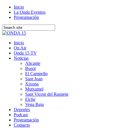
Inicio
La Onda Eventos
Programación
Inicio
On Air
Onda 15 TV
Noticias
Alicante
Busot
El Campello
Sant Joan
Xixona
Mutxamel
Sant Vicent del Raspeig
Elche
Vega Baja
Deportes
Podcast
Programación
Contacto