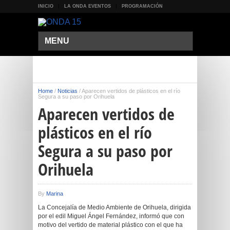
INICIO
LA ONDA EVENTOS
PROGRAMACIÓN
MENU
Home
/
Noticias
/
Aparecen vertidos de plásticos en el río
Segura a su paso por Orihuela
Aparecen vertidos de
plásticos en el río
Segura a su paso por
Orihuela
By
Marina
La Concejalía de Medio Ambiente de Orihuela, dirigida
por el edil Miguel Ángel Fernández, informó que con
motivo del vertido de material plástico con el que ha