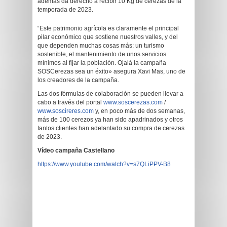
además da derecho a recibir 10 Kg de cerezas de la
temporada de 2023.
“Este patrimonio agrícola es claramente el principal
pilar económico que sostiene nuestros valles, y del
que dependen muchas cosas más: un turismo
sostenible, el mantenimiento de unos servicios
mínimos al fijar la población. Ojalá la campaña
SOSCerezas sea un éxito» asegura Xavi Mas, uno de
los creadores de la campaña.
Las dos fórmulas de colaboración se pueden llevar a
cabo a través del portal
www.soscerezas.com
/
www.soscireres.com
y, en poco más de dos semanas,
más de 100 cerezos ya han sido apadrinados y otros
tantos clientes han adelantado su compra de cerezas
de 2023.
Vídeo campaña Castellano
https://www.youtube.com/watch?v=s7QLiPPV-B8