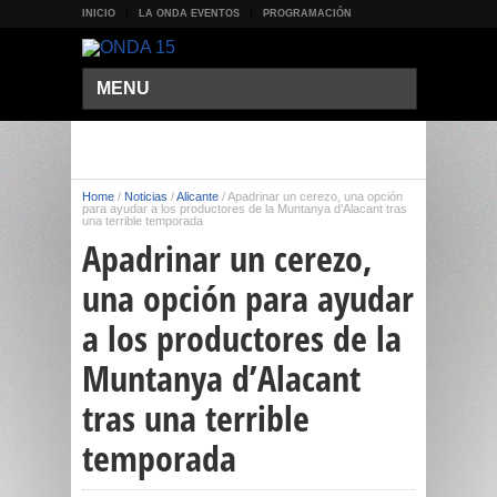
INICIO
LA ONDA EVENTOS
PROGRAMACIÓN
MENU
Home
/
Noticias
/
Alicante
/
Apadrinar un cerezo, una opción
para ayudar a los productores de la Muntanya d’Alacant tras
una terrible temporada
Apadrinar un cerezo,
una opción para ayudar
a los productores de la
Muntanya d’Alacant
tras una terrible
temporada