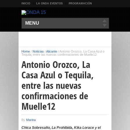
INICIO
LA ONDA EVENTOS
PROGRAMACIÓN
MENU
Home
/
Noticias
/
Alicante
/
Antonio Orozco, La Casa Azul o
Tequila, entre las nuevas confirmaciones de Muelle12
Antonio Orozco, La
Casa Azul o Tequila,
entre las nuevas
confirmaciones de
Muelle12
By
Marina
Chica Sobresalto, La Prohibida, Kika Lorace y el