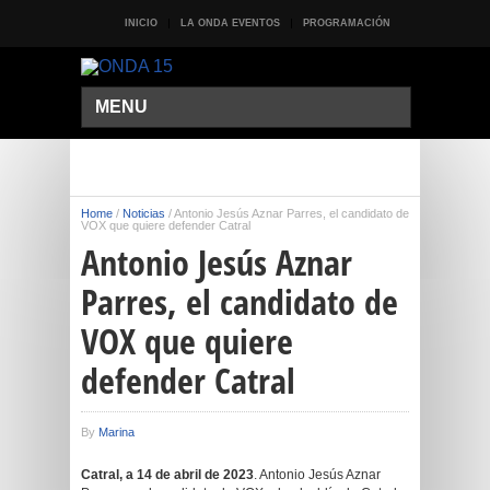
INICIO
LA ONDA EVENTOS
PROGRAMACIÓN
MENU
Home
/
Noticias
/
Antonio Jesús Aznar Parres, el candidato de
VOX que quiere defender Catral
Antonio Jesús Aznar
Parres, el candidato de
VOX que quiere
defender Catral
By
Marina
Catral, a 14 de abril de 2023
. Antonio Jesús Aznar