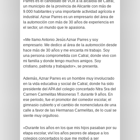
Parres es el candidato de VOX a la alcaldía de Catral,
un municipio de la provincia de Alicante con más de
9.000 habitantes y una importante actividad agrícola e
industrial. Aznar Parres es un empresario del área de
la automoción con más de 30 años de experiencia en
el sector, un mundo que le apasiona.
«Me llamo Antonio Jesús Aznar Parres y soy
empresario. Me dedico al área de la automoción desde
hace más de 30 años y me encanta mi trabajo. Soy
una persona comprometida con Catral, donde vivo con
mi familia y donde tengo muchos amigos. Soy
cristiano, patriota y trabajador», se presenta.
Además, Aznar Parres es un hombre muy involucrado
en la vida educativa y social de Catral, donde ha sido
presidente del APA del colegio concertado Ntra Sra del
Carmen Carmelitas Misioneras T. durante 9 años. En
ese periodo, fue el promotor del comedor escolar, el
gimnasio cubierto y el cambio de nomenclatura de una
calle a favor de las Hermanas Carmelitas, de lo cual se
siente muy orgulloso.
«Durante los años en los que mis hijos pasaban por su
etapa escolar, viví los años peores de ataque a los
colegios concertados lo que me motivó a ser