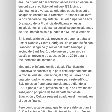
era una prioridad dar solución al desastre en el que se
encontraba el edificio del antiguo IES Lloixa, y
planteamos a diversas autoridades educativas entre
las que se encuentra la Directora Territorial Tudi Torró,
la posibilidad de implantar la Escuela Superior de Arte
Dramático de la Provincia de Alicante en estas
instalaciones, una demanda social ya que los alumnos
de Arte Dramático solo pueden ir a Murcia o Valencia.
En la redacción de este proyecto se ponen a trabajar
Esther Donate y Clara Rodríguez, en colaboración con
Francesc Sanguino (director del teatro Principal y
vecino de Sant Joan), dado que en urbanismo ya
existía un proyecto de adecuación de 2010 para la
recuperación del inmueble.
Mediante el informe emitido desde Planificación
Educativa se constata que para este departamento de
la Consellería de Educación, el antiguo Lloixa no es
una prioridad, y no tienen planes para este edificio.
Esto no es un freno para que sigamos pidiendo la
ESAD, por lo que el proyecto en el que se lleva meses
trabajando por parte de los departamentos de
Educación y Cultura será entregado en el momento en
el que se finalice.
Pero como alcalde tengo que tener previsto un plan B,
C, D y E si hace falta. Por ello he iniciado los trámites