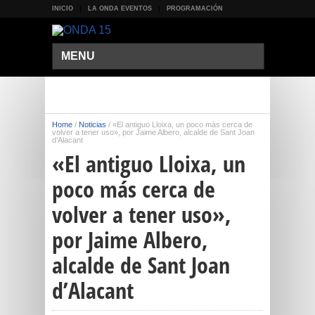
INICIO
LA ONDA EVENTOS
PROGRAMACIÓN
MENU
Home
/
Noticias
/
«El antiguo Lloixa, un poco más cerca de
volver a tener uso», por Jaime Albero, alcalde de Sant Joan
d’Alacant
«El antiguo Lloixa, un
poco más cerca de
volver a tener uso»,
por Jaime Albero,
alcalde de Sant Joan
d’Alacant