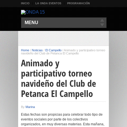
INICIO
LA ONDA EVENTOS
PROGRAMACIÓN
MENU
Home
/
Noticias
/
El Campello
/
Animado y participativo torneo
navideño del Club de Petanca El Campello
Animado y
participativo torneo
navideño del Club de
Petanca El Campello
By
Marina
Estas fechas son propicias para celebrar todo tipo de
eventos sociales por parte de los colectivos
organizados, en muy diversas materias. Esta mañana,