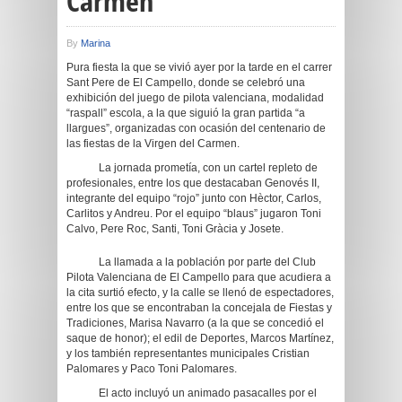
Carmen
By
Marina
Pura fiesta la que se vivió ayer por la tarde en el carrer
Sant Pere de El Campello, donde se celebró una
exhibición del juego de pilota valenciana, modalidad
“raspall” escola, a la que siguió la gran partida “a
llargues”, organizadas con ocasión del centenario de
las fiestas de la Virgen del Carmen.
La jornada prometía, con un cartel repleto de
profesionales, entre los que destacaban Genovés II,
integrante del equipo “rojo” junto con Hèctor, Carlos,
Carlitos y Andreu. Por el equipo “blaus” jugaron Toni
Calvo, Pere Roc, Santi, Toni Gràcia y Josete.
La llamada a la población por parte del Club
Pilota Valenciana de El Campello para que acudiera a
la cita surtió efecto, y la calle se llenó de espectadores,
entre los que se encontraban la concejala de Fiestas y
Tradiciones, Marisa Navarro (a la que se concedió el
saque de honor); el edil de Deportes, Marcos Martínez,
y los también representantes municipales Cristian
Palomares y Paco Toni Palomares.
El acto incluyó un animado pasacalles por el