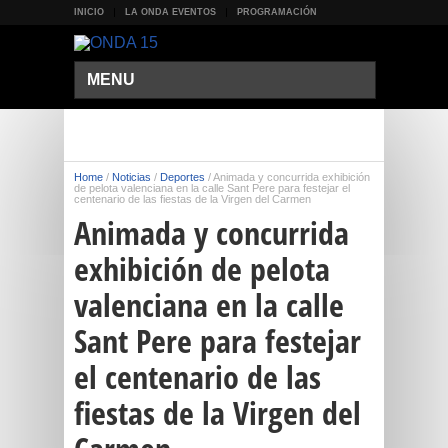
INICIO
LA ONDA EVENTOS
PROGRAMACIÓN
MENU
Home
/
Noticias
/
Deportes
/
Animada y concurrida exhibición
de pelota valenciana en la calle Sant Pere para festejar el
centenario de las fiestas de la Virgen del Carmen
Animada y concurrida
exhibición de pelota
valenciana en la calle
Sant Pere para festejar
el centenario de las
fiestas de la Virgen del