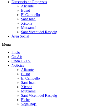
Directorio de Empresas
Alicante
Busot
El Campello
Sant Joan
Xixona
Mutxamel
Sant Vicent del Raspeig
Área Social
Menu
Inicio
On Air
Onda 15 TV
Noticias
Alicante
Busot
El Campello
Sant Joan
Xixona
Mutxamel
Sant Vicent del Raspeig
Elche
Vega Baja