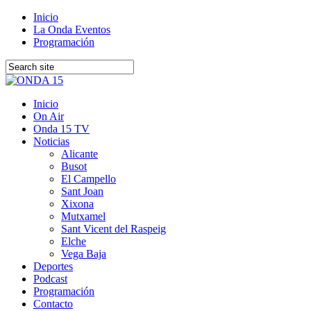
Inicio
La Onda Eventos
Programación
Inicio
On Air
Onda 15 TV
Noticias
Alicante
Busot
El Campello
Sant Joan
Xixona
Mutxamel
Sant Vicent del Raspeig
Elche
Vega Baja
Deportes
Podcast
Programación
Contacto