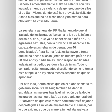
atenta contra el pacto de estado contra la Violencia de
Género. Lamentablemente el 8M se celebra con tres
juzgados menos de violencia de género, uno de ellos
el de Sant Vicent, donde está hoy prevista la visita de
Aitana Mas que no ha dicho nada y ha mirado para
otro lado”, ha criticado Serna.
La secretaria general del PP ºha lamentado que al
traslado de los juzgados “se suma la ley de la infamia
del solo sí es sí, que ya ha beneficiado a más de 700
agresores sexuales, con la provincia de Alicante a la
cabeza de estas rebajas de penas, con 46
beneficiados”. Para Serna “esta es la mayor afrenta
que se ha hecho a las mujeres de nuestro país en los
últimos años y nadie ha asumido responsabilidades
todavía ni ha pedido perdón a las víctimas. Todo lo
contrario, están enzarzados discutiendo cómo reformar
este atropello de ley cinco meses después de que se
aprobara”.
Por otro lado, Serna critica que en el plano sanitario “el
gobierno socialista de Puig también ha dado la
espalda a las mujeres tras la eliminación de la doble
lectura de las mamografías”. La secretaria general del
PP advierte de que este recorte sanitario “está dejando
desprotegidas a miles de mujeres frente al cáncer, por
lo que exigimos que de manera inmediata vuelva a