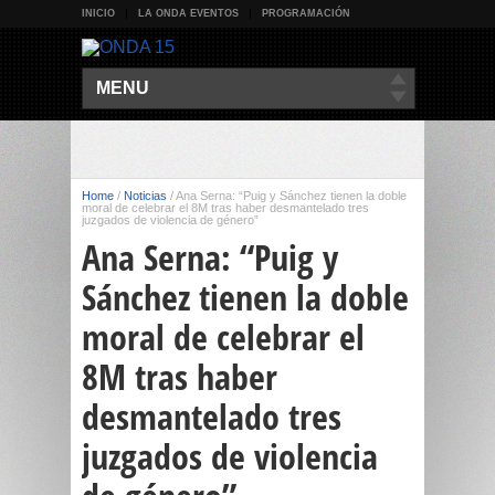
INICIO
LA ONDA EVENTOS
PROGRAMACIÓN
MENU
Home
/
Noticias
/
Ana Serna: “Puig y Sánchez tienen la doble
moral de celebrar el 8M tras haber desmantelado tres
juzgados de violencia de género”
Ana Serna: “Puig y
Sánchez tienen la doble
moral de celebrar el
8M tras haber
desmantelado tres
juzgados de violencia