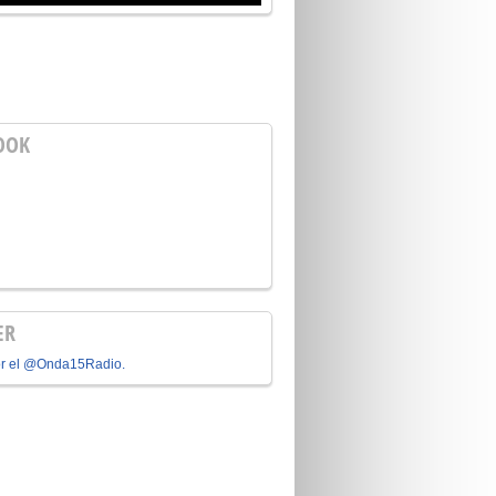
OOK
ER
or el @Onda15Radio.