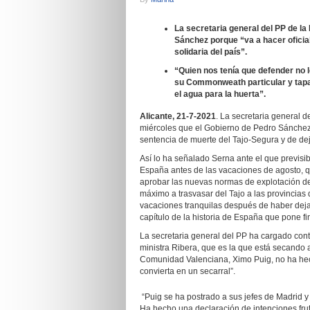
La secretaria general del PP de la
Sánchez porque “va a hacer oficial
solidaria del país”.
“Quien nos tenía que defender no 
su Commonweath particular y tapa
el agua para la huerta”.
Alicante, 21-7-2021
. La secretaria general d
miércoles que el Gobierno de Pedro Sánchez 
sentencia de muerte del Tajo-Segura y de deja
Así lo ha señalado Serna ante el que previsi
España antes de las vacaciones de agosto, qu
aprobar las nuevas normas de explotación de
máximo a trasvasar del Tajo a las provincias
vacaciones tranquilas después de haber dejad
capítulo de la historia de España que pone fi
La secretaria general del PP ha cargado cont
ministra Ribera, que es la que está secando a
Comunidad Valenciana, Ximo Puig, no ha hech
convierta en un secarral”.
“Puig se ha postrado a sus jefes de Madrid 
Ha hecho una declaración de intenciones fruto