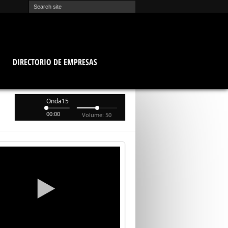
O
DIRECTORIO DE EMPRESAS
Onda15
00:00
Volume: 50