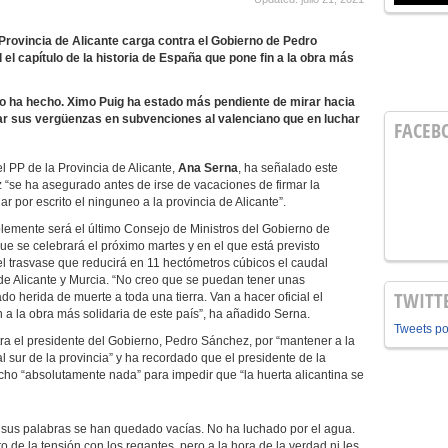
 Provincia de Alicante carga contra el Gobierno de Pedro
 el capítulo de la historia de España que pone fin a la obra más
lo ha hecho. Ximo Puig ha estado más pendiente de mirar hacia
r sus vergüenzas en subvenciones al valenciano que en luchar
FACEB
el PP de la Provincia de Alicante,
Ana Serna
, ha señalado este
“se ha asegurado antes de irse de vacaciones de firmar la
r por escrito el ninguneo a la provincia de Alicante”.
blemente será el último Consejo de Ministros del Gobierno de
e se celebrará el próximo martes y en el que está previsto
l trasvase que reducirá en 11 hectómetros cúbicos el caudal
 de Alicante y Murcia. “No creo que se puedan tener unas
TWITT
o herida de muerte a toda una tierra. Van a hacer oficial el
n a la obra más solidaria de este país”, ha añadido Serna.
Tweets p
ra el presidente del Gobierno, Pedro Sánchez, por “mantener a la
l sur de la provincia” y ha recordado que el presidente de la
o “absolutamente nada” para impedir que “la huerta alicantina se
y sus palabras se han quedado vacías. No ha luchado por el agua.
 de la tensión con los regantes, pero a la hora de la verdad ni les