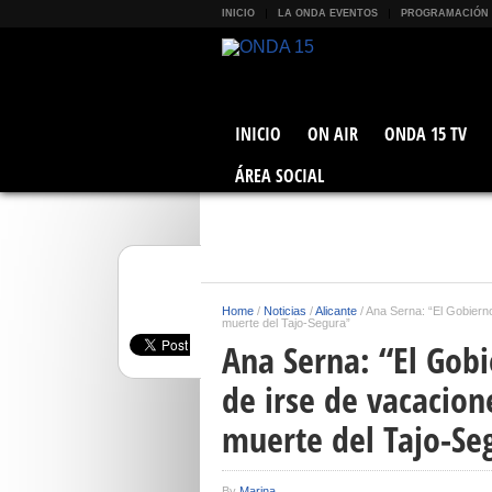
INICIO
LA ONDA EVENTOS
PROGRAMACIÓN
INICIO
ON AIR
ONDA 15 TV
ÁREA SOCIAL
Home
/
Noticias
/
Alicante
/
Ana Serna: “El Gobierno
muerte del Tajo-Segura”
Ana Serna: “El Gob
de irse de vacacion
muerte del Tajo-Se
By
Marina