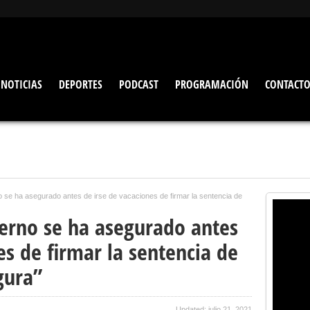
NOTICIAS
DEPORTES
PODCAST
PROGRAMACIÓN
CONTACT
 se ha asegurado antes de irse de vacaciones de firmar la sentencia de
ierno se ha asegurado antes
es de firmar la sentencia de
gura”
Updated: julio 21, 2021