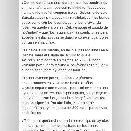
«Que no quepa la menor duda de que los pondremos
en marcha”, ha afirmado con rotundidad Poquet, que
ha indicado que “el compromiso del Gobierno de Luis
Barcala ya sea para apoyar la natalidad, con los bonos
bebé, como con los jóvenes, con el bono vivienda
joven, ya quedó claro en el Debate sobre el Estado de
la Ciudad” y que “los requisitos y las condiciones para
acceder a estas ayudas se darán a conocer cuando se
pongan en marcha».
El alcalde, Luis Barcala, anunció el pasado lunes en el
Debate sobre el Estado de la Ciudad que el
Ayuntamiento pondrá en marcha en 2025 el bono
vivienda joven, para facilitar a los jóvenes el alquiler, y
el bono bebé, para ayudar a las familias.
El bono vivienda joven, destinado a jóvenes
empadronados en Alicante de hasta 31 años que
vayan a alquilar una vivienda, permitirá acceder a una
ayuda directa de 350 euros por alquiler, con el objetivo
de ayudarles con los gastos iniciales y favorecer, así,
su emancipación. Por otro lado, el bono bebé
supondrá una ayuda directa de 300 euros por nuevos
nacimientos.
«Tenemos experiencia sobrada en este tipo de ayudas
directas, como hemos demostrado en los bonos
consumo o los bonos gastronómicos”, ha indicado la