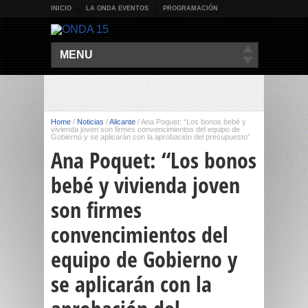
INICIO
LA ONDA EVENTOS
PROGRAMACIÓN
MENU
Home
/
Noticias
/
Alicante
/
Ana Poquet: “Los bonos bebé y
vivienda joven son firmes convencimientos del equipo de
Gobierno y se aplicarán con la aprobación del presupuesto”
Ana Poquet: “Los bonos
bebé y vivienda joven
son firmes
convencimientos del
equipo de Gobierno y
se aplicarán con la